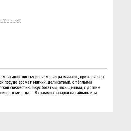
в сравнение
 ферментации листья равномерно разминают, прожаривают
той посуде аромат мягкий, деликатный, с тёплыми
гкой свежестью. Вкус богатый, насыщенный, с долгим
оливного метода — 8 граммов заварки на гайвань или