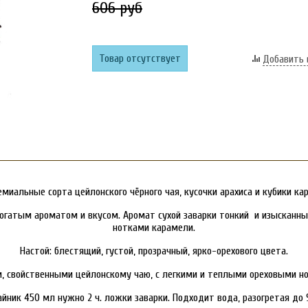
606 руб
Товар отсутствует
Добавить 
емиальные сорта цейлонского чёрного чая, кусочки арахиса и кубики к
с богатым ароматом и вкусом. Аромат сухой заварки тонкий и изыскан
нотками карамели.
Настой: блестящий, густой, прозрачный, ярко-орехового цвета.
 свойственными цейлонскому чаю, с легкими и теплыми ореховыми нот
айник 450 мл нужно 2 ч. ложки заварки. Подходит вода, разогретая до 9