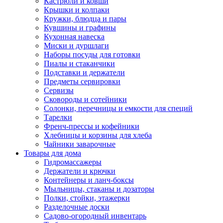
Кастрюли и ковши
Крышки и колпаки
Кружки, блюдца и пары
Кувшины и графины
Кухонная навеска
Миски и дуршлаги
Наборы посуды для готовки
Пиалы и стаканчики
Подставки и держатели
Предметы сервировки
Сервизы
Сковороды и сотейники
Солонки, перечницы и емкости для специй
Тарелки
Френч-прессы и кофейники
Хлебницы и корзины для хлеба
Чайники заварочные
Товары для дома
Гидромассажеры
Держатели и крючки
Контейнеры и ланч-боксы
Мыльницы, стаканы и дозаторы
Полки, стойки, этажерки
Разделочные доски
Садово-огородный инвентарь