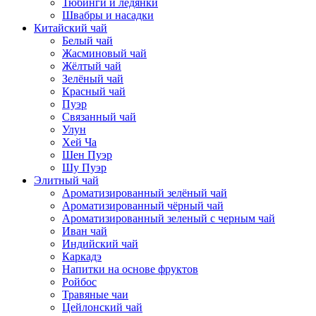
Тюбинги и ледянки
Швабры и насадки
Китайский чай
Белый чай
Жасминовый чай
Жёлтый чай
Зелёный чай
Красный чай
Пуэр
Связанный чай
Улун
Хей Ча
Шен Пуэр
Шу Пуэр
Элитный чай
Ароматизированный зелёный чай
Ароматизированный чёрный чай
Ароматизированный зеленый с черным чай
Иван чай
Индийский чай
Каркадэ
Напитки на основе фруктов
Ройбос
Травяные чаи
Цейлонский чай