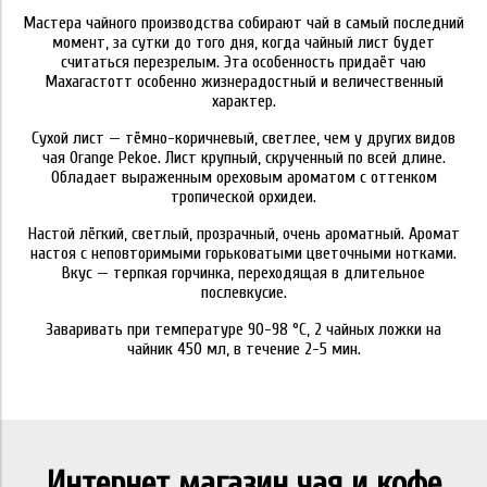
Мастера чайного производства собирают чай в самый последний
момент, за сутки до того дня, когда чайный лист будет
считаться перезрелым. Эта особенность придаёт чаю
Махагастотт особенно жизнерадостный и величественный
характер.
Сухой лист — тёмно-коричневый, светлее, чем у других видов
чая Orange Pekoe. Лист крупный, скрученный по всей длине.
Обладает выраженным ореховым ароматом с оттенком
тропической орхидеи.
Настой лёгкий, светлый, прозрачный, очень ароматный. Аромат
настоя с неповторимыми горьковатыми цветочными нотками.
Вкус — терпкая горчинка, переходящая в длительное
послевкусие.
Заваривать при температуре 90-98 °C, 2 чайных ложки на
чайник 450 мл, в течение 2-5 мин.
Интернет магазин чая и кофе