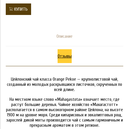
КУПИТЬ
Описание
Отзывы
Цейлонский чай класса Orange Pekoe — крупнолистовой чай,
созданный из молодых раскрывшихся листочков, скрученных по
всей длине.
На местном языке слово «Mahagastotа» означает место, где
растут большие деревья. Чайное хозяйство «Махагастотт»
располагается в самом высокогорном районе Цейлона, на высоте
1900 м на уровне моря. Среди кипарисовых и эвкалиптовых рощ,
зарослей дикой мяты производится чай с самым гармоничным и
прекрасным ароматом в этом регионе.