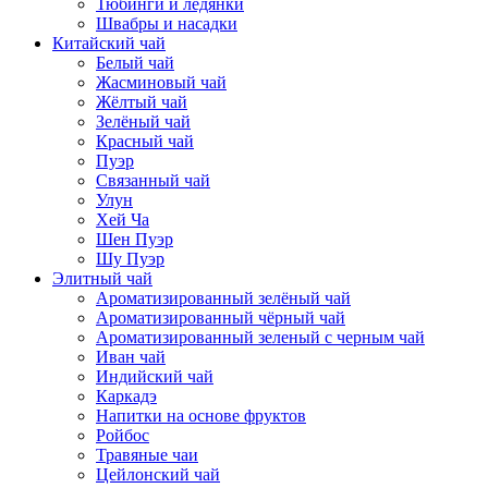
Тюбинги и ледянки
Швабры и насадки
Китайский чай
Белый чай
Жасминовый чай
Жёлтый чай
Зелёный чай
Красный чай
Пуэр
Связанный чай
Улун
Хей Ча
Шен Пуэр
Шу Пуэр
Элитный чай
Ароматизированный зелёный чай
Ароматизированный чёрный чай
Ароматизированный зеленый с черным чай
Иван чай
Индийский чай
Каркадэ
Напитки на основе фруктов
Ройбос
Травяные чаи
Цейлонский чай