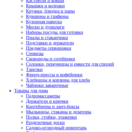
Кастрюли и ковши
Крышки и колпаки
Кружки, блюдца и пары
Кувшины и графины
Кухонная навеска
Миски и дуршлаги
Наборы посуды для готовки
Пиалы и стаканчики
Подставки и держатели
Предметы сервировки
Сервизы
Сковороды и сотейники
Солонки, перечницы и емкости для специй
Тарелки
Френч-прессы и кофейники
Хлебницы и корзины для хлеба
Чайники заварочные
Товары для дома
Гидромассажеры
Держатели и крючки
Контейнеры и ланч-боксы
Мыльницы, стаканы и дозаторы
Полки, стойки, этажерки
Разделочные доски
Садово-огородный инвентарь