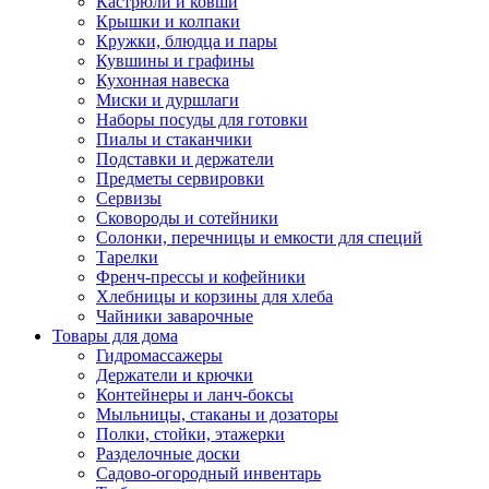
Кастрюли и ковши
Крышки и колпаки
Кружки, блюдца и пары
Кувшины и графины
Кухонная навеска
Миски и дуршлаги
Наборы посуды для готовки
Пиалы и стаканчики
Подставки и держатели
Предметы сервировки
Сервизы
Сковороды и сотейники
Солонки, перечницы и емкости для специй
Тарелки
Френч-прессы и кофейники
Хлебницы и корзины для хлеба
Чайники заварочные
Товары для дома
Гидромассажеры
Держатели и крючки
Контейнеры и ланч-боксы
Мыльницы, стаканы и дозаторы
Полки, стойки, этажерки
Разделочные доски
Садово-огородный инвентарь