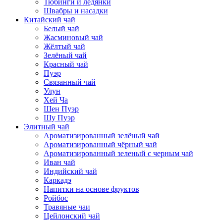
Тюбинги и ледянки
Швабры и насадки
Китайский чай
Белый чай
Жасминовый чай
Жёлтый чай
Зелёный чай
Красный чай
Пуэр
Связанный чай
Улун
Хей Ча
Шен Пуэр
Шу Пуэр
Элитный чай
Ароматизированный зелёный чай
Ароматизированный чёрный чай
Ароматизированный зеленый с черным чай
Иван чай
Индийский чай
Каркадэ
Напитки на основе фруктов
Ройбос
Травяные чаи
Цейлонский чай