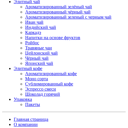
Элитный чай
Ароматизированный зелёный чай
Ароматизированный чёрный чай
Ароматизированный зеленый с черным чай
Иван чай
Индийский чай
Каркадэ
Напитки на основе фруктов
Ройбос
Травяные чаи
Цейлонский чай
Чёрный чай
Японский чай
Элитный кофе
Ароматизированный кофе
Моно сорта
Сублимированный кофе
Эспрессо смеси
Шоколад горячий
Упаковка
Пакеты
Главная страница
О компании