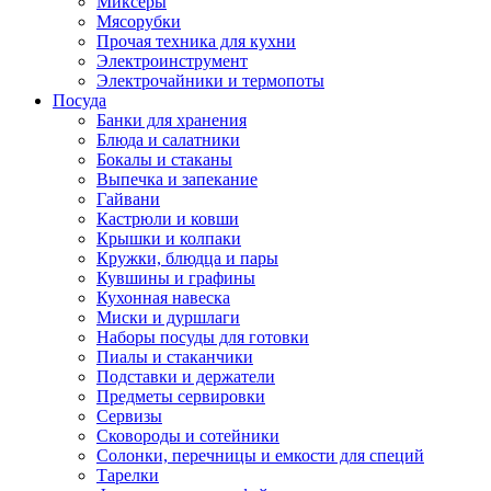
Миксеры
Мясорубки
Прочая техника для кухни
Электроинструмент
Электрочайники и термопоты
Посуда
Банки для хранения
Блюда и салатники
Бокалы и стаканы
Выпечка и запекание
Гайвани
Кастрюли и ковши
Крышки и колпаки
Кружки, блюдца и пары
Кувшины и графины
Кухонная навеска
Миски и дуршлаги
Наборы посуды для готовки
Пиалы и стаканчики
Подставки и держатели
Предметы сервировки
Сервизы
Сковороды и сотейники
Солонки, перечницы и емкости для специй
Тарелки