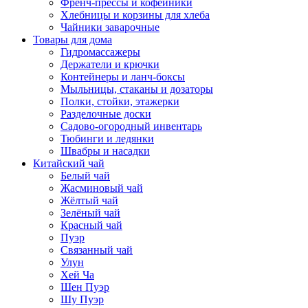
Френч-прессы и кофейники
Хлебницы и корзины для хлеба
Чайники заварочные
Товары для дома
Гидромассажеры
Держатели и крючки
Контейнеры и ланч-боксы
Мыльницы, стаканы и дозаторы
Полки, стойки, этажерки
Разделочные доски
Садово-огородный инвентарь
Тюбинги и ледянки
Швабры и насадки
Китайский чай
Белый чай
Жасминовый чай
Жёлтый чай
Зелёный чай
Красный чай
Пуэр
Связанный чай
Улун
Хей Ча
Шен Пуэр
Шу Пуэр