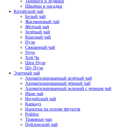
Тюбинги и ледянки
Швабры и насадки
Китайский чай
Белый чай
Жасминовый чай
Жёлтый чай
Зелёный чай
Красный чай
Пуэр
Связанный чай
Улун
Хей Ча
Шен Пуэр
Шу Пуэр
Элитный чай
Ароматизированный зелёный чай
Ароматизированный чёрный чай
Ароматизированный зеленый с черным чай
Иван чай
Индийский чай
Каркадэ
Напитки на основе фруктов
Ройбос
Травяные чаи
Цейлонский чай