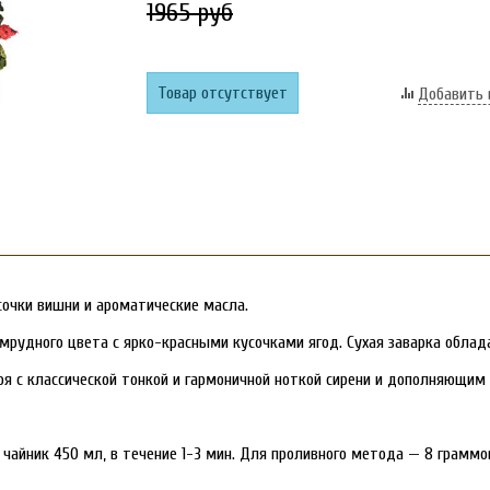
1965 руб
Товар отсутствует
Добавить 
усочки вишни и ароматические масла.
умрудного цвета с ярко-красными кусочками ягод. Сухая заварка обла
тоя с классической тонкой и гармоничной ноткой сирени и дополняющи
чайник 450 мл, в течение 1-3 мин. Для проливного метода — 8 граммов 