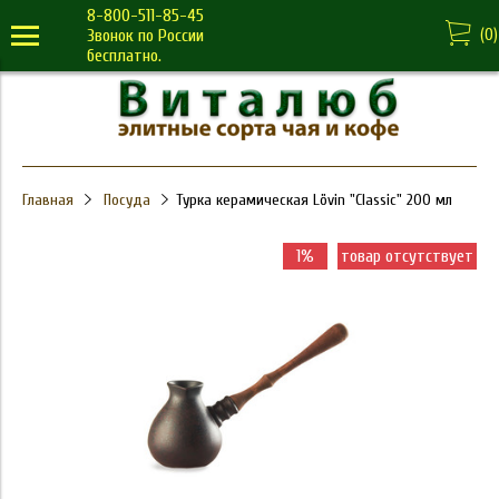
8-800-511-85-45
(
0
)
Звонок по России
бесплатно.
Главная
Посуда
Турка керамическая Lövin "Classic" 200 мл
1%
товар отсутствует