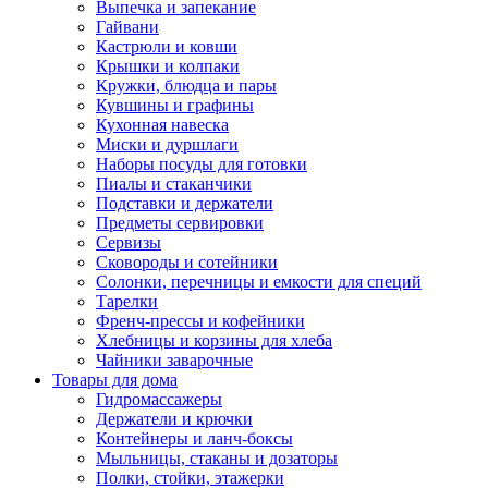
Выпечка и запекание
Гайвани
Кастрюли и ковши
Крышки и колпаки
Кружки, блюдца и пары
Кувшины и графины
Кухонная навеска
Миски и дуршлаги
Наборы посуды для готовки
Пиалы и стаканчики
Подставки и держатели
Предметы сервировки
Сервизы
Сковороды и сотейники
Солонки, перечницы и емкости для специй
Тарелки
Френч-прессы и кофейники
Хлебницы и корзины для хлеба
Чайники заварочные
Товары для дома
Гидромассажеры
Держатели и крючки
Контейнеры и ланч-боксы
Мыльницы, стаканы и дозаторы
Полки, стойки, этажерки