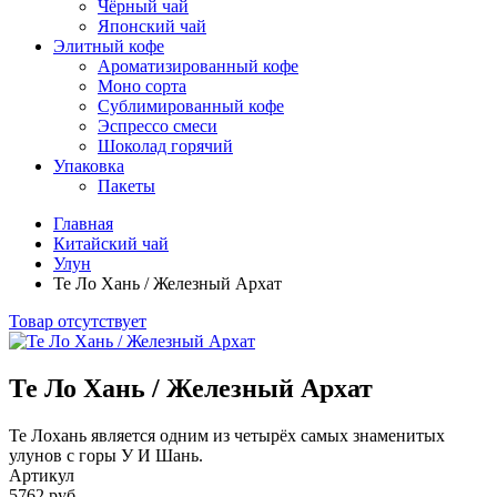
Чёрный чай
Японский чай
Элитный кофе
Ароматизированный кофе
Моно сорта
Сублимированный кофе
Эспрессо смеси
Шоколад горячий
Упаковка
Пакеты
Главная
Китайский чай
Улун
Те Ло Хань / Железный Архат
Товар отсутствует
Те Ло Хань / Железный Архат
Те Лохань является одним из четырёх самых знаменитых
улунов с горы У И Шань.
Артикул
5762 руб