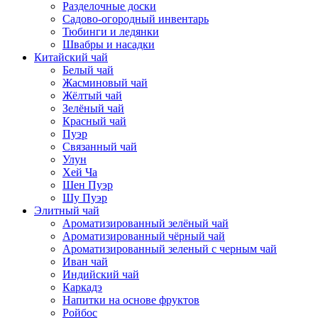
Разделочные доски
Садово-огородный инвентарь
Тюбинги и ледянки
Швабры и насадки
Китайский чай
Белый чай
Жасминовый чай
Жёлтый чай
Зелёный чай
Красный чай
Пуэр
Связанный чай
Улун
Хей Ча
Шен Пуэр
Шу Пуэр
Элитный чай
Ароматизированный зелёный чай
Ароматизированный чёрный чай
Ароматизированный зеленый с черным чай
Иван чай
Индийский чай
Каркадэ
Напитки на основе фруктов
Ройбос