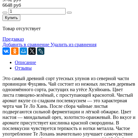
6648 руб
Купить
Товар отсутствует
Предзаказ
Добавить в сравнение
Удалить из сравнения
Описание
Отзывы
Это самый древний сорт утесных улунов из северной части
провинции Фуцзянь. Чай состоит из нежных листьев деревьев
одноимённого сорта, растущих на утёсе Хуэйюань. Цвет
листа глянцево-зелёный, с проступающей краснотой. Чистый
аромат вкупе со сладким послевкусием — это характерная
черта чая Те Ло Хань. После сбора чайные листья
подвергаются сильной ферментации и лёгкой обжарке. Цвет
настоя — миндальный орех, золотисто-оранжевый. Во вкусе и
аромате присутствует кислинка красной смородины. В
послевкусии чувствуется терпкость и нотки металла. Частое
употребление Те Лохань значительно улучшает самочувствие