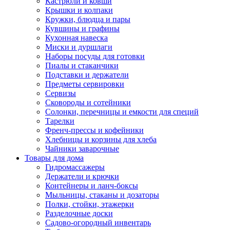
Кастрюли и ковши
Крышки и колпаки
Кружки, блюдца и пары
Кувшины и графины
Кухонная навеска
Миски и дуршлаги
Наборы посуды для готовки
Пиалы и стаканчики
Подставки и держатели
Предметы сервировки
Сервизы
Сковороды и сотейники
Солонки, перечницы и емкости для специй
Тарелки
Френч-прессы и кофейники
Хлебницы и корзины для хлеба
Чайники заварочные
Товары для дома
Гидромассажеры
Держатели и крючки
Контейнеры и ланч-боксы
Мыльницы, стаканы и дозаторы
Полки, стойки, этажерки
Разделочные доски
Садово-огородный инвентарь