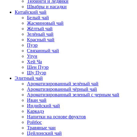
Тюбинги и ледянки
Швабры и насадки
Китайский чай
Белый чай
Жасминовый чай
Жёлтый чай
Зелёный чай
Красный чай
Пуэр
Связанный чай
Улун
Хей Ча
Шен Пуэр
Шу Пуэр
Элитный чай
Ароматизированный зелёный чай
Ароматизированный чёрный чай
Ароматизированный зеленый с черным чай
Иван чай
Индийский чай
Каркадэ
Напитки на основе фруктов
Ройбос
Травяные чаи
Цейлонский чай