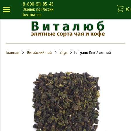
8-800-511-85-45
(
0
)
Звонок по России
бесплатно.
Главная
Китайский чай
Улун
Те Гуань Инь / летний