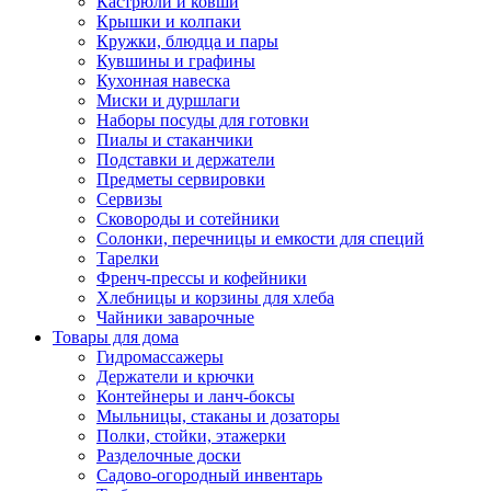
Кастрюли и ковши
Крышки и колпаки
Кружки, блюдца и пары
Кувшины и графины
Кухонная навеска
Миски и дуршлаги
Наборы посуды для готовки
Пиалы и стаканчики
Подставки и держатели
Предметы сервировки
Сервизы
Сковороды и сотейники
Солонки, перечницы и емкости для специй
Тарелки
Френч-прессы и кофейники
Хлебницы и корзины для хлеба
Чайники заварочные
Товары для дома
Гидромассажеры
Держатели и крючки
Контейнеры и ланч-боксы
Мыльницы, стаканы и дозаторы
Полки, стойки, этажерки
Разделочные доски
Садово-огородный инвентарь