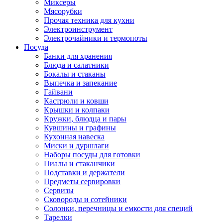
Миксеры
Мясорубки
Прочая техника для кухни
Электроинструмент
Электрочайники и термопоты
Посуда
Банки для хранения
Блюда и салатники
Бокалы и стаканы
Выпечка и запекание
Гайвани
Кастрюли и ковши
Крышки и колпаки
Кружки, блюдца и пары
Кувшины и графины
Кухонная навеска
Миски и дуршлаги
Наборы посуды для готовки
Пиалы и стаканчики
Подставки и держатели
Предметы сервировки
Сервизы
Сковороды и сотейники
Солонки, перечницы и емкости для специй
Тарелки