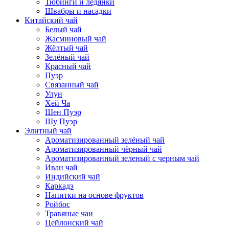
Тюбинги и ледянки
Швабры и насадки
Китайский чай
Белый чай
Жасминовый чай
Жёлтый чай
Зелёный чай
Красный чай
Пуэр
Связанный чай
Улун
Хей Ча
Шен Пуэр
Шу Пуэр
Элитный чай
Ароматизированный зелёный чай
Ароматизированный чёрный чай
Ароматизированный зеленый с черным чай
Иван чай
Индийский чай
Каркадэ
Напитки на основе фруктов
Ройбос
Травяные чаи
Цейлонский чай