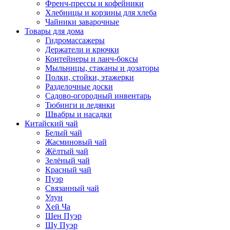
Френч-прессы и кофейники
Хлебницы и корзины для хлеба
Чайники заварочные
Товары для дома
Гидромассажеры
Держатели и крючки
Контейнеры и ланч-боксы
Мыльницы, стаканы и дозаторы
Полки, стойки, этажерки
Разделочные доски
Садово-огородный инвентарь
Тюбинги и ледянки
Швабры и насадки
Китайский чай
Белый чай
Жасминовый чай
Жёлтый чай
Зелёный чай
Красный чай
Пуэр
Связанный чай
Улун
Хей Ча
Шен Пуэр
Шу Пуэр