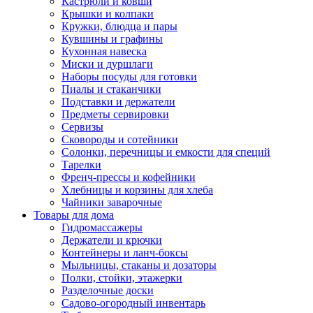
Кастрюли и ковши
Крышки и колпаки
Кружки, блюдца и пары
Кувшины и графины
Кухонная навеска
Миски и дуршлаги
Наборы посуды для готовки
Пиалы и стаканчики
Подставки и держатели
Предметы сервировки
Сервизы
Сковороды и сотейники
Солонки, перечницы и емкости для специй
Тарелки
Френч-прессы и кофейники
Хлебницы и корзины для хлеба
Чайники заварочные
Товары для дома
Гидромассажеры
Держатели и крючки
Контейнеры и ланч-боксы
Мыльницы, стаканы и дозаторы
Полки, стойки, этажерки
Разделочные доски
Садово-огородный инвентарь