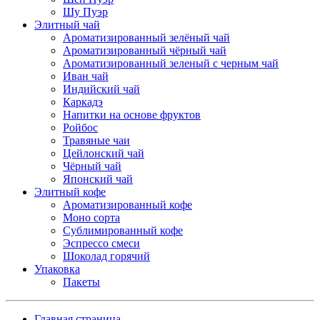
Шу Пуэр
Элитный чай
Ароматизированный зелёный чай
Ароматизированный чёрный чай
Ароматизированный зеленый с черным чай
Иван чай
Индийский чай
Каркадэ
Напитки на основе фруктов
Ройбос
Травяные чаи
Цейлонский чай
Чёрный чай
Японский чай
Элитный кофе
Ароматизированный кофе
Моно сорта
Сублимированный кофе
Эспрессо смеси
Шоколад горячий
Упаковка
Пакеты
Главная страница