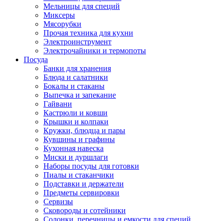
Мельницы для специй
Миксеры
Мясорубки
Прочая техника для кухни
Электроинструмент
Электрочайники и термопоты
Посуда
Банки для хранения
Блюда и салатники
Бокалы и стаканы
Выпечка и запекание
Гайвани
Кастрюли и ковши
Крышки и колпаки
Кружки, блюдца и пары
Кувшины и графины
Кухонная навеска
Миски и дуршлаги
Наборы посуды для готовки
Пиалы и стаканчики
Подставки и держатели
Предметы сервировки
Сервизы
Сковороды и сотейники
Солонки, перечницы и емкости для специй