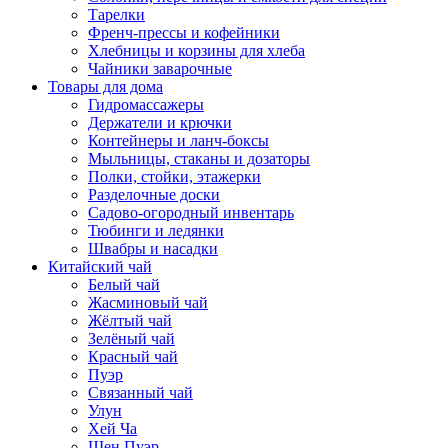
Тарелки
Френч-прессы и кофейники
Хлебницы и корзины для хлеба
Чайники заварочные
Товары для дома
Гидромассажеры
Держатели и крючки
Контейнеры и ланч-боксы
Мыльницы, стаканы и дозаторы
Полки, стойки, этажерки
Разделочные доски
Садово-огородный инвентарь
Тюбинги и ледянки
Швабры и насадки
Китайский чай
Белый чай
Жасминовый чай
Жёлтый чай
Зелёный чай
Красный чай
Пуэр
Связанный чай
Улун
Хей Ча
Шен Пуэр