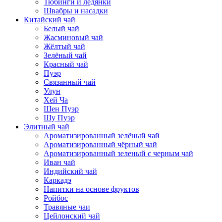
Тюбинги и ледянки
Швабры и насадки
Китайский чай
Белый чай
Жасминовый чай
Жёлтый чай
Зелёный чай
Красный чай
Пуэр
Связанный чай
Улун
Хей Ча
Шен Пуэр
Шу Пуэр
Элитный чай
Ароматизированный зелёный чай
Ароматизированный чёрный чай
Ароматизированный зеленый с черным чай
Иван чай
Индийский чай
Каркадэ
Напитки на основе фруктов
Ройбос
Травяные чаи
Цейлонский чай