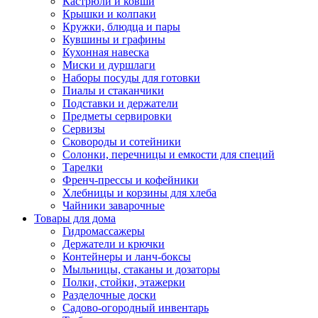
Кастрюли и ковши
Крышки и колпаки
Кружки, блюдца и пары
Кувшины и графины
Кухонная навеска
Миски и дуршлаги
Наборы посуды для готовки
Пиалы и стаканчики
Подставки и держатели
Предметы сервировки
Сервизы
Сковороды и сотейники
Солонки, перечницы и емкости для специй
Тарелки
Френч-прессы и кофейники
Хлебницы и корзины для хлеба
Чайники заварочные
Товары для дома
Гидромассажеры
Держатели и крючки
Контейнеры и ланч-боксы
Мыльницы, стаканы и дозаторы
Полки, стойки, этажерки
Разделочные доски
Садово-огородный инвентарь