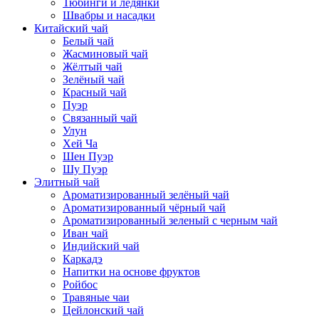
Тюбинги и ледянки
Швабры и насадки
Китайский чай
Белый чай
Жасминовый чай
Жёлтый чай
Зелёный чай
Красный чай
Пуэр
Связанный чай
Улун
Хей Ча
Шен Пуэр
Шу Пуэр
Элитный чай
Ароматизированный зелёный чай
Ароматизированный чёрный чай
Ароматизированный зеленый с черным чай
Иван чай
Индийский чай
Каркадэ
Напитки на основе фруктов
Ройбос
Травяные чаи
Цейлонский чай