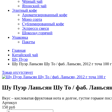
Чёрный чай
Японский чай
Элитный кофе
Ароматизированный кофе
Моно сорта
Сублимированный кофе
Эспрессо смеси
Шоколад горячий
Упаковка
Пакеты
Главная
Китайский чай
Шу Пуэр
Шу Пуэр Ланьсян Шу То / фаб. Ланьсян, 2012 г точа 100 г
Товар отсутствует
Шу Пуэр Ланьсян Шу То / фаб. Ланьсян, 
Вкус – кисловатая фруктовая нота и долгое, густое горькое пос
Артикул
150 руб