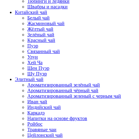
Тюбинги и ледянки
Швабры и насадки
Китайский чай
Белый чай
Жасминовый чай
Жёлтый чай
Зелёный чай
Красный чай
Пуэр
Связанный чай
Улун
Хей Ча
Шен Пуэр
Шу Пуэр
Элитный чай
Ароматизированный зелёный чай
Ароматизированный чёрный чай
Ароматизированный зеленый с черным чай
Иван чай
Индийский чай
Каркадэ
Напитки на основе фруктов
Ройбос
Травяные чаи
Цейлонский чай