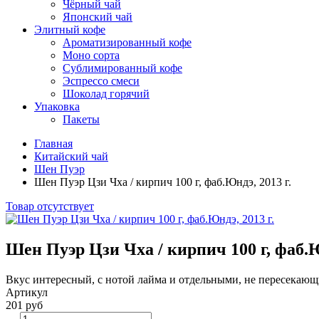
Чёрный чай
Японский чай
Элитный кофе
Ароматизированный кофе
Моно сорта
Сублимированный кофе
Эспрессо смеси
Шоколад горячий
Упаковка
Пакеты
Главная
Китайский чай
Шен Пуэр
Шен Пуэр Цзи Чха / кирпич 100 г, фаб.Юндэ, 2013 г.
Товар отсутствует
Шен Пуэр Цзи Чха / кирпич 100 г, фаб.Ю
Вкус интересный, с нотой лайма и отдельными, не пересекающ
Артикул
201 руб