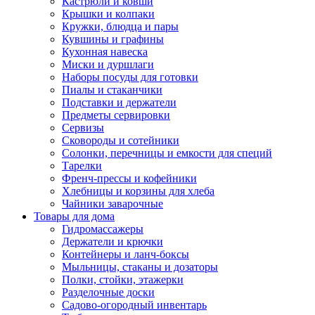
Кастрюли и ковши
Крышки и колпаки
Кружки, блюдца и пары
Кувшины и графины
Кухонная навеска
Миски и дуршлаги
Наборы посуды для готовки
Пиалы и стаканчики
Подставки и держатели
Предметы сервировки
Сервизы
Сковороды и сотейники
Солонки, перечницы и емкости для специй
Тарелки
Френч-прессы и кофейники
Хлебницы и корзины для хлеба
Чайники заварочные
Товары для дома
Гидромассажеры
Держатели и крючки
Контейнеры и ланч-боксы
Мыльницы, стаканы и дозаторы
Полки, стойки, этажерки
Разделочные доски
Садово-огородный инвентарь