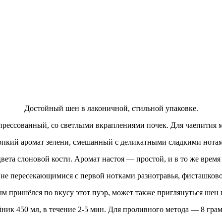
Достойный шен в лаконичной, стильной упаковке.
прессованный, со светлыми вкраплениями почек. Для чаепития м
ерпкий аромат зелени, смешанный с деликатными сладкими нота
цвета слоновой кости. Аромат настоя — простой, и в то же время
 не пересекающимися с первой нотками разнотравья, фисташков
ым пришёлся по вкусу этот пуэр, может также приглянуться
шен 
ник 450 мл, в течение 2-5 мин. Для проливного метода — 8 грамм