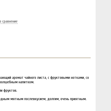
в сравнение
вающий аромат чайного листа, с фруктовыми нотками, со
 волшебным напитком.
и фруктов.
лодным мятным послевкусием, долгим, очень приятным.