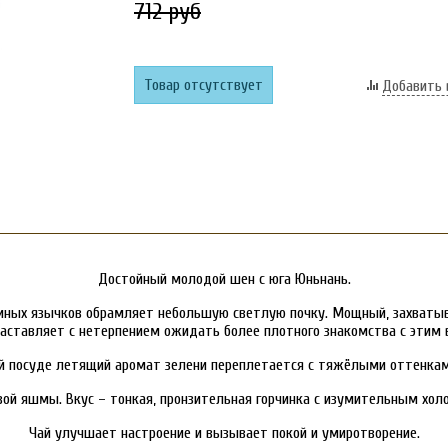
712 руб
Товар отсутствует
Добавить 
Достойный молодой шен с юга Юньнань.
ьиных язычков обрамляет небольшую светлую почку. Мощный, захваты
заставляет с нетерпением ожидать более плотного знакомства с этим
ой посуде летящий аромат зелени переплетается с тяжёлыми оттенкам
овой яшмы. Вкус – тонкая, пронзительная горчинка с изумительным хо
Чай улучшает настроение и вызывает покой и умиротворение.