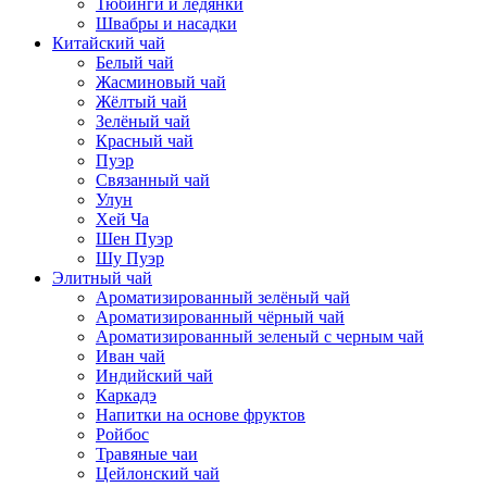
Тюбинги и ледянки
Швабры и насадки
Китайский чай
Белый чай
Жасминовый чай
Жёлтый чай
Зелёный чай
Красный чай
Пуэр
Связанный чай
Улун
Хей Ча
Шен Пуэр
Шу Пуэр
Элитный чай
Ароматизированный зелёный чай
Ароматизированный чёрный чай
Ароматизированный зеленый с черным чай
Иван чай
Индийский чай
Каркадэ
Напитки на основе фруктов
Ройбос
Травяные чаи
Цейлонский чай