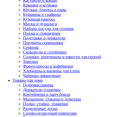
Кастрюли и ковши
Крышки и колпаки
Кружки, блюдца и пары
Кувшины и графины
Кухонная навеска
Миски и дуршлаги
Наборы посуды для готовки
Пиалы и стаканчики
Подставки и держатели
Предметы сервировки
Сервизы
Сковороды и сотейники
Солонки, перечницы и емкости для специй
Тарелки
Френч-прессы и кофейники
Хлебницы и корзины для хлеба
Чайники заварочные
Товары для дома
Гидромассажеры
Держатели и крючки
Контейнеры и ланч-боксы
Мыльницы, стаканы и дозаторы
Полки, стойки, этажерки
Разделочные доски
Садово-огородный инвентарь