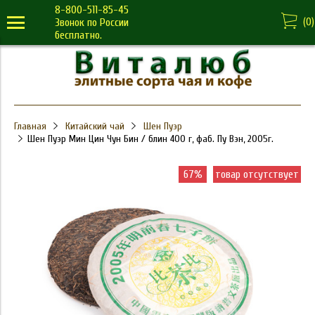
8-800-511-85-45
(
0
)
Звонок по России
бесплатно.
Главная
Китайский чай
Шен Пуэр
Шен Пуэр Мин Цин Чун Бин / блин 400 г, фаб. Пу Вэн, 2005г.
67%
товар отсутствует