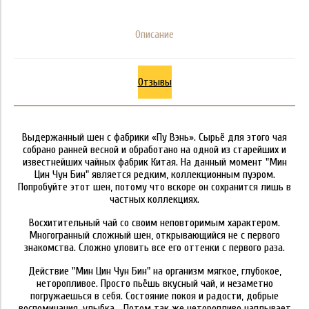
Описание
Отзывы
Выдержанный шен с фабрики «Пу Вэнь». Сырьё для этого чая
собрано ранней весной и обработано на одной из старейших и
известнейших чайных фабрик Китая. На данный момент "Мин
Цин Чун Бин" является редким, коллекционным пуэром.
Попробуйте этот шен, потому что вскоре он сохранится лишь в
частных коллекциях.
Восхитительный чай со своим неповторимым характером.
Многогранный сложный шен, открывающийся не с первого
знакомства. Сложно уловить все его оттенки с первого раза.
Действие "Мин Цин Чун Бин" на организм мягкое, глубокое,
неторопливое. Просто пьёшь вкусный чай, и незаметно
погружаешься в себя. Состояние покоя и радости, добрые
воспоминания, улыбка… Потом так же неторопливо наплывает