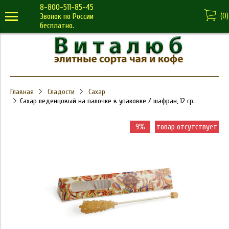
8-800-511-85-45
(
0
)
Звонок по России
бесплатно.
Главная
Сладости
Сахар
Сахар леденцовый на палочке в упаковке / шафран, 12 гр.
9%
товар отсутствует