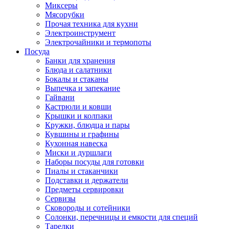
Миксеры
Мясорубки
Прочая техника для кухни
Электроинструмент
Электрочайники и термопоты
Посуда
Банки для хранения
Блюда и салатники
Бокалы и стаканы
Выпечка и запекание
Гайвани
Кастрюли и ковши
Крышки и колпаки
Кружки, блюдца и пары
Кувшины и графины
Кухонная навеска
Миски и дуршлаги
Наборы посуды для готовки
Пиалы и стаканчики
Подставки и держатели
Предметы сервировки
Сервизы
Сковороды и сотейники
Солонки, перечницы и емкости для специй
Тарелки