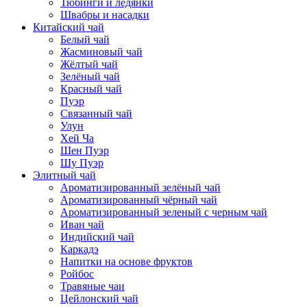
Тюбинги и ледянки
Швабры и насадки
Китайский чай
Белый чай
Жасминовый чай
Жёлтый чай
Зелёный чай
Красный чай
Пуэр
Связанный чай
Улун
Хей Ча
Шен Пуэр
Шу Пуэр
Элитный чай
Ароматизированный зелёный чай
Ароматизированный чёрный чай
Ароматизированный зеленый с черным чай
Иван чай
Индийский чай
Каркадэ
Напитки на основе фруктов
Ройбос
Травяные чаи
Цейлонский чай