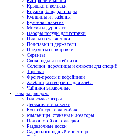
Кастрюли и ковши
Крышки и колпаки
Кружки, блюдца и пары
Кувшины и графины
Кухонная навеска
Миски и дуршлаги
Наборы посуды для готовки
Пиалы и стаканчики
Подставки и держатели
Предметы сервировки
Сервизы
Сковороды и сотейники
Солонки, перечницы и емкости для специй
Тарелки
Френч-прессы и кофейники
Хлебницы и корзины для хлеба
Чайники заварочные
Товары для дома
Гидромассажеры
Держатели и крючки
Контейнеры и ланч-боксы
Мыльницы, стаканы и дозаторы
Полки, стойки, этажерки
Разделочные доски
Садово-огородный инвентарь