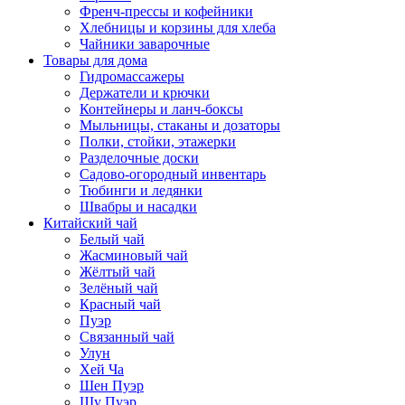
Френч-прессы и кофейники
Хлебницы и корзины для хлеба
Чайники заварочные
Товары для дома
Гидромассажеры
Держатели и крючки
Контейнеры и ланч-боксы
Мыльницы, стаканы и дозаторы
Полки, стойки, этажерки
Разделочные доски
Садово-огородный инвентарь
Тюбинги и ледянки
Швабры и насадки
Китайский чай
Белый чай
Жасминовый чай
Жёлтый чай
Зелёный чай
Красный чай
Пуэр
Связанный чай
Улун
Хей Ча
Шен Пуэр
Шу Пуэр