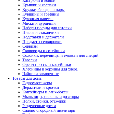
Кастрюли и ковши
Крышки и колпаки
Кружки, блюдца и пары
Кувшины и графины
Кухонная навеска
Миски и дуршлаги
Наборы посуды для готовки
Пиалы и стаканчики
Подставки и держатели
Предметы сервировки
Сервизы
Сковороды и сотейники
Солонки, перечницы и емкости для специй
Тарелки
Френч-прессы и кофейники
Хлебницы и корзины для хлеба
Чайники заварочные
Товары для дома
Гидромассажеры
Держатели и крючки
Контейнеры и ланч-боксы
Мыльницы, стаканы и дозаторы
Полки, стойки, этажерки
Разделочные доски
Садово-огородный инвентарь