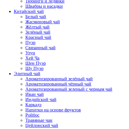
Тюбинги и ледянки
Швабры и насадки
Китайский чай
Белый чай
Жасминовый чай
Жёлтый чай
Зелёный чай
Красный чай
Пуэр
Связанный чай
Улун
Хей Ча
Шен Пуэр
Шу Пуэр
Элитный чай
Ароматизированный зелёный чай
Ароматизированный чёрный чай
Ароматизированный зеленый с черным чай
Иван чай
Индийский чай
Каркадэ
Напитки на основе фруктов
Ройбос
Травяные чаи
Цейлонский чай