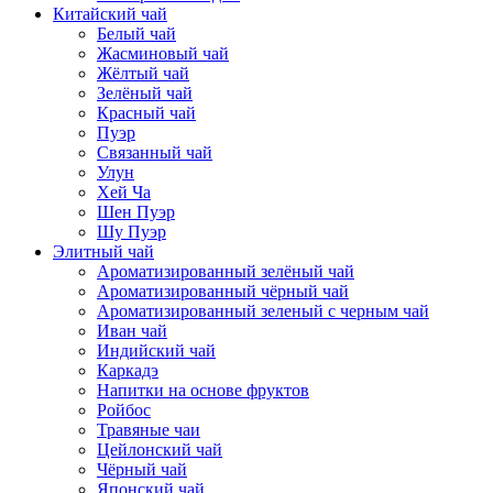
Китайский чай
Белый чай
Жасминовый чай
Жёлтый чай
Зелёный чай
Красный чай
Пуэр
Связанный чай
Улун
Хей Ча
Шен Пуэр
Шу Пуэр
Элитный чай
Ароматизированный зелёный чай
Ароматизированный чёрный чай
Ароматизированный зеленый с черным чай
Иван чай
Индийский чай
Каркадэ
Напитки на основе фруктов
Ройбос
Травяные чаи
Цейлонский чай
Чёрный чай
Японский чай