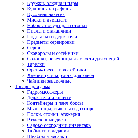
Кружки, блюдца и пары
Кувшины и графины
Кухонная навеска
Миски и дуршлаги
Наборы посуды для готовки
Пиалы и стаканчики
Подставки и держатели
Предметы сервировки
Сервизы
Сковороды и сотейники
Солонки, перечницы и емкости для специй
Тарелки
Френч-прессы и кофейники
Хлебницы и корзины для хлеба
Чайники заварочные
Товары для дома
Гидромассажеры
Держатели и крючки
Контейнеры и ланч-боксы
Мыльницы, стаканы и дозаторы
Полки, стойки, этажерки
Разделочные доски
Садово-огородный инвентарь
Тюбинги и ледянки
Швабры и насадки