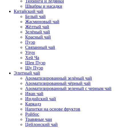
Тюбинги и ледянки
Швабры и насадки
Китайский чай
Белый чай
Жасминовый чай
Жёлтый чай
Зелёный чай
Красный чай
Пуэр
Связанный чай
Улун
Хей Ча
Шен Пуэр
Шу Пуэр
Элитный чай
Ароматизированный зелёный чай
Ароматизированный чёрный чай
Ароматизированный зеленый с черным чай
Иван чай
Индийский чай
Каркадэ
Напитки на основе фруктов
Ройбос
Травяные чаи
Цейлонский чай