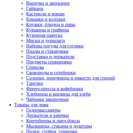
Выпечка и запекание
Гайвани
Кастрюли и ковши
Крышки и колпаки
Кружки, блюдца и пары
Кувшины и графины
Кухонная навеска
Миски и дуршлаги
Наборы посуды для готовки
Пиалы и стаканчики
Подставки и держатели
Предметы сервировки
Сервизы
Сковороды и сотейники
Солонки, перечницы и емкости для специй
Тарелки
Френч-прессы и кофейники
Хлебницы и корзины для хлеба
Чайники заварочные
Товары для дома
Гидромассажеры
Держатели и крючки
Контейнеры и ланч-боксы
Мыльницы, стаканы и дозаторы
Полки, стойки, этажерки