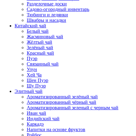
Разделочные доски
Садово-огородный инвентарь
Тюбинги и ледянки
Швабры и насадки
Китайский чай
Белый чай
Жасминовый чай
Жёлтый чай
Зелёный чай
Красный чай
Пуэр
Связанный чай
Улун
Хей Ча
Шен Пуэр
Шу Пуэр
Элитный чай
Ароматизированный зелёный чай
Ароматизированный чёрный чай
Ароматизированный зеленый с черным чай
Иван чай
Индийский чай
Каркадэ
Напитки на основе фруктов
Ройбос