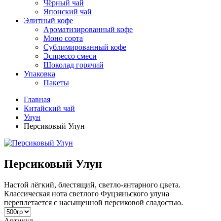
Чёрный чай
Японский чай
Элитный кофе
Ароматизированный кофе
Моно сорта
Сублимированный кофе
Эспрессо смеси
Шоколад горячий
Упаковка
Пакеты
Главная
Китайский чай
Улун
Персиковый Улун
Персиковый Улун
Настой лёгкий, блестящий, светло-янтарного цвета.
Классическая нота светлого Фуцзяньского улуна
переплетается c насыщенной персиковой сладостью.
Артикул