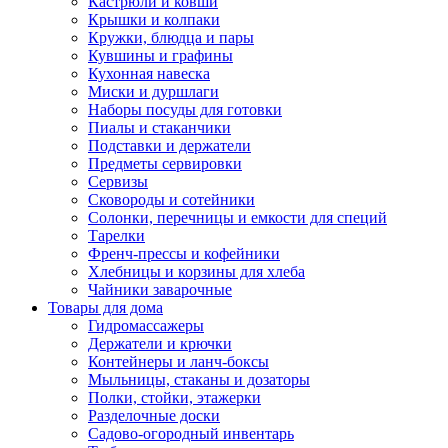
Кастрюли и ковши
Крышки и колпаки
Кружки, блюдца и пары
Кувшины и графины
Кухонная навеска
Миски и дуршлаги
Наборы посуды для готовки
Пиалы и стаканчики
Подставки и держатели
Предметы сервировки
Сервизы
Сковороды и сотейники
Солонки, перечницы и емкости для специй
Тарелки
Френч-прессы и кофейники
Хлебницы и корзины для хлеба
Чайники заварочные
Товары для дома
Гидромассажеры
Держатели и крючки
Контейнеры и ланч-боксы
Мыльницы, стаканы и дозаторы
Полки, стойки, этажерки
Разделочные доски
Садово-огородный инвентарь