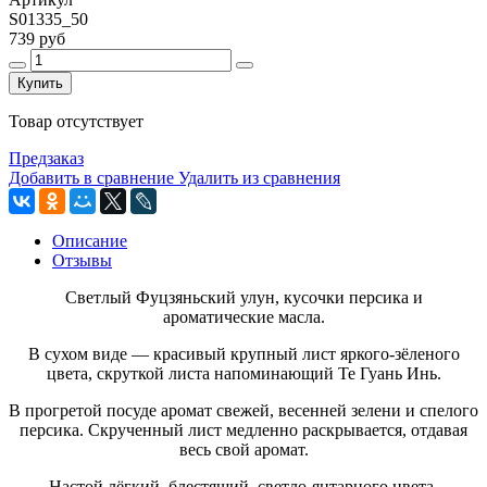
S01335_50
739 руб
Купить
Товар отсутствует
Предзаказ
Добавить в сравнение
Удалить из сравнения
Описание
Отзывы
Светлый Фуцзяньский улун, кусочки персика и
ароматические масла.
В сухом виде — красивый крупный лист яркого-зёленого
цвета, скруткой листа напоминающий Те Гуань Инь.
В прогретой посуде аромат свежей, весенней зелени и спелого
персика. Скрученный лист медленно раскрывается, отдавая
весь свой аромат.
Настой лёгкий, блестящий, светло-янтарного цвета.