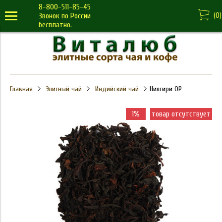
8-800-511-85-45
(
0
)
Звонок по России
бесплатно.
Главная
Элитный чай
Индийский чай
Нилгири ОР
1%
товар отсутствует