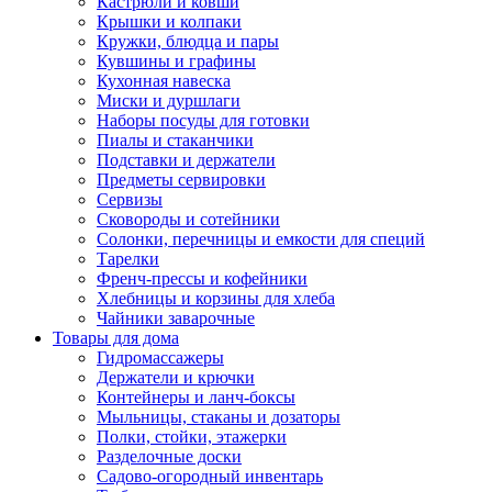
Кастрюли и ковши
Крышки и колпаки
Кружки, блюдца и пары
Кувшины и графины
Кухонная навеска
Миски и дуршлаги
Наборы посуды для готовки
Пиалы и стаканчики
Подставки и держатели
Предметы сервировки
Сервизы
Сковороды и сотейники
Солонки, перечницы и емкости для специй
Тарелки
Френч-прессы и кофейники
Хлебницы и корзины для хлеба
Чайники заварочные
Товары для дома
Гидромассажеры
Держатели и крючки
Контейнеры и ланч-боксы
Мыльницы, стаканы и дозаторы
Полки, стойки, этажерки
Разделочные доски
Садово-огородный инвентарь