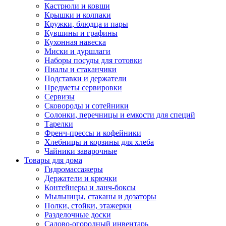
Кастрюли и ковши
Крышки и колпаки
Кружки, блюдца и пары
Кувшины и графины
Кухонная навеска
Миски и дуршлаги
Наборы посуды для готовки
Пиалы и стаканчики
Подставки и держатели
Предметы сервировки
Сервизы
Сковороды и сотейники
Солонки, перечницы и емкости для специй
Тарелки
Френч-прессы и кофейники
Хлебницы и корзины для хлеба
Чайники заварочные
Товары для дома
Гидромассажеры
Держатели и крючки
Контейнеры и ланч-боксы
Мыльницы, стаканы и дозаторы
Полки, стойки, этажерки
Разделочные доски
Садово-огородный инвентарь