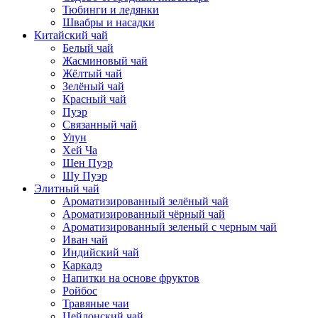
Тюбинги и ледянки
Швабры и насадки
Китайский чай
Белый чай
Жасминовый чай
Жёлтый чай
Зелёный чай
Красный чай
Пуэр
Связанный чай
Улун
Хей Ча
Шен Пуэр
Шу Пуэр
Элитный чай
Ароматизированный зелёный чай
Ароматизированный чёрный чай
Ароматизированный зеленый с черным чай
Иван чай
Индийский чай
Каркадэ
Напитки на основе фруктов
Ройбос
Травяные чаи
Цейлонский чай