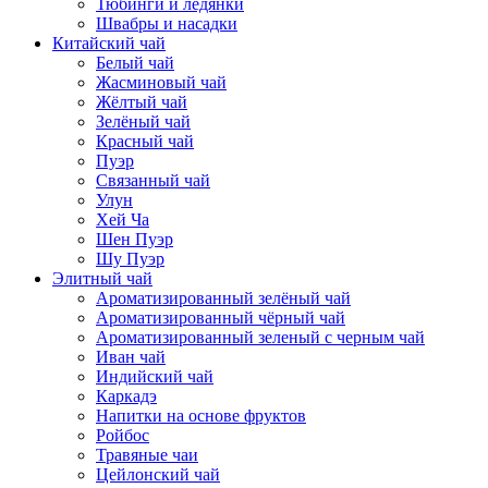
Тюбинги и ледянки
Швабры и насадки
Китайский чай
Белый чай
Жасминовый чай
Жёлтый чай
Зелёный чай
Красный чай
Пуэр
Связанный чай
Улун
Хей Ча
Шен Пуэр
Шу Пуэр
Элитный чай
Ароматизированный зелёный чай
Ароматизированный чёрный чай
Ароматизированный зеленый с черным чай
Иван чай
Индийский чай
Каркадэ
Напитки на основе фруктов
Ройбос
Травяные чаи
Цейлонский чай