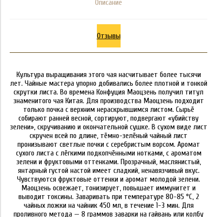
Описание
Отзывы
Культура выращивания этого чая насчитывает более тысячи
лет. Чайные мастера упорно добивались более плотной и тонкой
скрутки листа. Во времена Конфуция Маоцзень получил титул
знаменитого чая Китая. Для производства Маоцзень подходит
только почка с верхним нераскрывшимся листом. Сырьё
собирают ранней весной, сортируют, подвергают «убийству
зелени», скручиванию и окончательной сушке. В сухом виде лист
скручен всей по длине, тёмно-зелёный чайный лист
пронизывают светлые почки с серебристым ворсом. Аромат
сухого листа с лёгкими подкопчёнными нотками, с ароматом
зелени и фруктовыми оттенками. Прозрачный, маслянистый,
янтарный густой настой имеет сладкий, ненавязчивый вкус.
Чувствуются фруктовые оттенки и аромат молодой зелени.
Маоцзень освежает, тонизирует, повышает иммунитет и
выводит токсины. Заваривать при температуре 80-85 °C, 2
чайных ложки на чайник 450 мл, в течение 1-3 мин. Для
проливного метода — 8 граммов заварки на гайвань или колбу