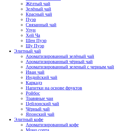
Жёлтый чай
Зелёный чай
Красный чай
Пуэр
Связанный чай
Улун
Хей Ча
Шен Пуэр
Шу Пуэр
Элитный чай
Ароматизированный зелёный чай
Ароматизированный чёрный чай
Ароматизированный зеленый с черным чай
Иван чай
Индийский чай
Каркадэ
Напитки на основе фруктов
Ройбос
Травяные чаи
Цейлонский чай
Чёрный чай
Японский чай
Элитный кофе
Ароматизированный кофе
Моно сорта