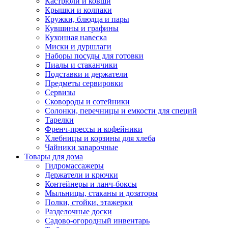
Кастрюли и ковши
Крышки и колпаки
Кружки, блюдца и пары
Кувшины и графины
Кухонная навеска
Миски и дуршлаги
Наборы посуды для готовки
Пиалы и стаканчики
Подставки и держатели
Предметы сервировки
Сервизы
Сковороды и сотейники
Солонки, перечницы и емкости для специй
Тарелки
Френч-прессы и кофейники
Хлебницы и корзины для хлеба
Чайники заварочные
Товары для дома
Гидромассажеры
Держатели и крючки
Контейнеры и ланч-боксы
Мыльницы, стаканы и дозаторы
Полки, стойки, этажерки
Разделочные доски
Садово-огородный инвентарь