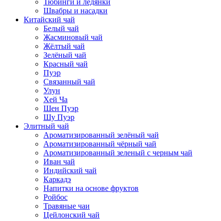
Тюбинги и ледянки
Швабры и насадки
Китайский чай
Белый чай
Жасминовый чай
Жёлтый чай
Зелёный чай
Красный чай
Пуэр
Связанный чай
Улун
Хей Ча
Шен Пуэр
Шу Пуэр
Элитный чай
Ароматизированный зелёный чай
Ароматизированный чёрный чай
Ароматизированный зеленый с черным чай
Иван чай
Индийский чай
Каркадэ
Напитки на основе фруктов
Ройбос
Травяные чаи
Цейлонский чай