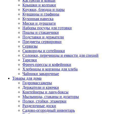
Кастрюли и ковши
Крышки и колпаки
Кружки, блюдца и пары
Кувшины и графины
Кухонная навеска
Миски и дуршлаги
Наборы посуды для готовки
Пиалы и стаканчики
Подставки и держатели
Предметы сервировки
Сервизы
Сковороды и сотейники
Солонки, перечницы и емкости для специй
Тарелки
Френч-прессы и кофейники
Хлебницы и корзины для хлеба
Чайники заварочные
Товары для дома
Гидромассажеры
Держатели и крючки
Контейнеры и ланч-боксы
Мыльницы, стаканы и дозаторы
Полки, стойки, этажерки
Разделочные доски
Садово-огородный инвентарь