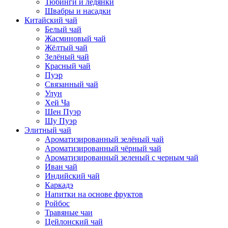
Тюбинги и ледянки
Швабры и насадки
Китайский чай
Белый чай
Жасминовый чай
Жёлтый чай
Зелёный чай
Красный чай
Пуэр
Связанный чай
Улун
Хей Ча
Шен Пуэр
Шу Пуэр
Элитный чай
Ароматизированный зелёный чай
Ароматизированный чёрный чай
Ароматизированный зеленый с черным чай
Иван чай
Индийский чай
Каркадэ
Напитки на основе фруктов
Ройбос
Травяные чаи
Цейлонский чай