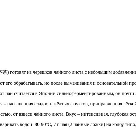
茎茶) готовят из черешков чайного листа с небольшим добавление
еют его обрабатывать, но после вымачивания и основательной пр
тот чай считается в Японии сильноферментированным, он почти
ая – насыщенная сладость жёлтых фруктов, приправленная лёгкой
стью, от взвеси чайного листа. Вкус – интенсивная, глубокая о
варивать водой 80-90°C, 7 г чая (2 чайные ложки) на колбу типо