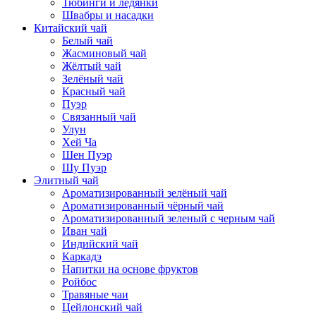
Тюбинги и ледянки
Швабры и насадки
Китайский чай
Белый чай
Жасминовый чай
Жёлтый чай
Зелёный чай
Красный чай
Пуэр
Связанный чай
Улун
Хей Ча
Шен Пуэр
Шу Пуэр
Элитный чай
Ароматизированный зелёный чай
Ароматизированный чёрный чай
Ароматизированный зеленый с черным чай
Иван чай
Индийский чай
Каркадэ
Напитки на основе фруктов
Ройбос
Травяные чаи
Цейлонский чай