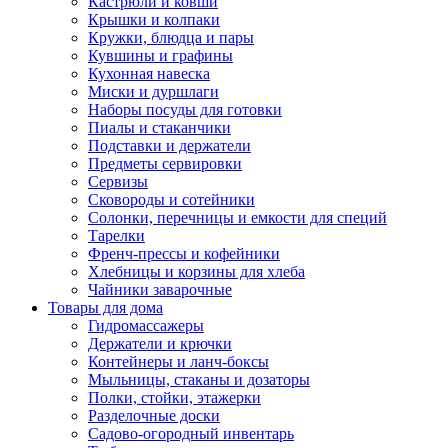
Кастрюли и ковши
Крышки и колпаки
Кружки, блюдца и пары
Кувшины и графины
Кухонная навеска
Миски и дуршлаги
Наборы посуды для готовки
Пиалы и стаканчики
Подставки и держатели
Предметы сервировки
Сервизы
Сковороды и сотейники
Солонки, перечницы и емкости для специй
Тарелки
Френч-прессы и кофейники
Хлебницы и корзины для хлеба
Чайники заварочные
Товары для дома
Гидромассажеры
Держатели и крючки
Контейнеры и ланч-боксы
Мыльницы, стаканы и дозаторы
Полки, стойки, этажерки
Разделочные доски
Садово-огородный инвентарь