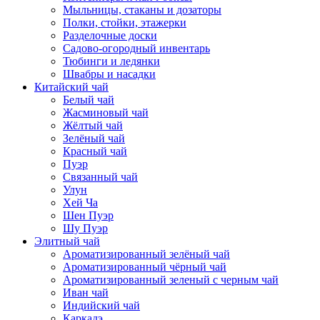
Мыльницы, стаканы и дозаторы
Полки, стойки, этажерки
Разделочные доски
Садово-огородный инвентарь
Тюбинги и ледянки
Швабры и насадки
Китайский чай
Белый чай
Жасминовый чай
Жёлтый чай
Зелёный чай
Красный чай
Пуэр
Связанный чай
Улун
Хей Ча
Шен Пуэр
Шу Пуэр
Элитный чай
Ароматизированный зелёный чай
Ароматизированный чёрный чай
Ароматизированный зеленый с черным чай
Иван чай
Индийский чай
Каркадэ