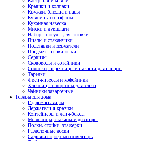
Кастрюли и ковши
Крышки и колпаки
Кружки, блюдца и пары
Кувшины и графины
Кухонная навеска
Миски и дуршлаги
Наборы посуды для готовки
Пиалы и стаканчики
Подставки и держатели
Предметы сервировки
Сервизы
Сковороды и сотейники
Солонки, перечницы и емкости для специй
Тарелки
Френч-прессы и кофейники
Хлебницы и корзины для хлеба
Чайники заварочные
Товары для дома
Гидромассажеры
Держатели и крючки
Контейнеры и ланч-боксы
Мыльницы, стаканы и дозаторы
Полки, стойки, этажерки
Разделочные доски
Садово-огородный инвентарь