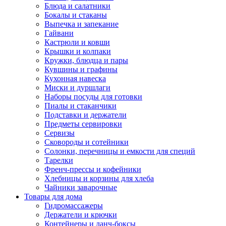
Блюда и салатники
Бокалы и стаканы
Выпечка и запекание
Гайвани
Кастрюли и ковши
Крышки и колпаки
Кружки, блюдца и пары
Кувшины и графины
Кухонная навеска
Миски и дуршлаги
Наборы посуды для готовки
Пиалы и стаканчики
Подставки и держатели
Предметы сервировки
Сервизы
Сковороды и сотейники
Солонки, перечницы и емкости для специй
Тарелки
Френч-прессы и кофейники
Хлебницы и корзины для хлеба
Чайники заварочные
Товары для дома
Гидромассажеры
Держатели и крючки
Контейнеры и ланч-боксы