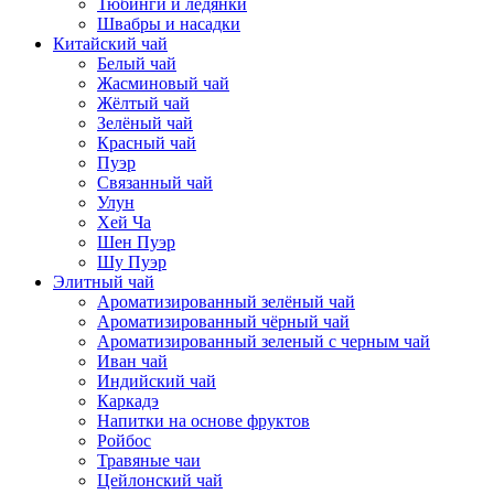
Тюбинги и ледянки
Швабры и насадки
Китайский чай
Белый чай
Жасминовый чай
Жёлтый чай
Зелёный чай
Красный чай
Пуэр
Связанный чай
Улун
Хей Ча
Шен Пуэр
Шу Пуэр
Элитный чай
Ароматизированный зелёный чай
Ароматизированный чёрный чай
Ароматизированный зеленый с черным чай
Иван чай
Индийский чай
Каркадэ
Напитки на основе фруктов
Ройбос
Травяные чаи
Цейлонский чай