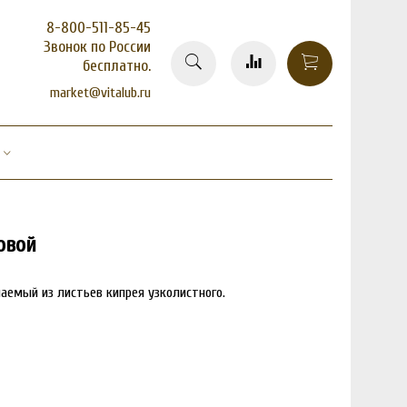
8-800-511-85-45
Звонок по России
бесплатно.
market@vitalub.ru
овой
товар отсутствует
чаемый из листьев кипрея узколистного.