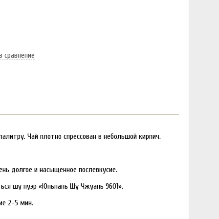
в сравнение
палитру. Чай плотно спрессован в небольшой кирпич.
чень долгое и насыщенное послевкусие.
ься шу пуэр «Юньнань Шу Чжуань 9601».
ие 2-5 мин.