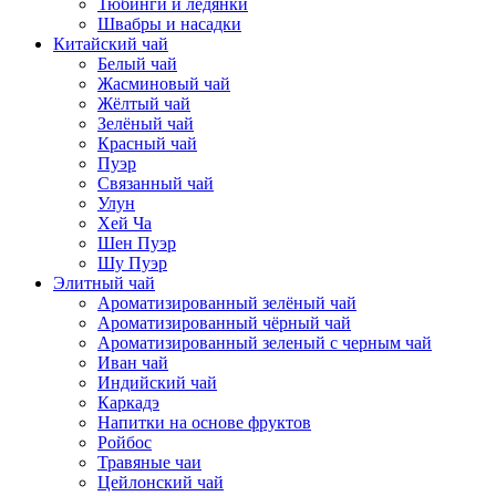
Тюбинги и ледянки
Швабры и насадки
Китайский чай
Белый чай
Жасминовый чай
Жёлтый чай
Зелёный чай
Красный чай
Пуэр
Связанный чай
Улун
Хей Ча
Шен Пуэр
Шу Пуэр
Элитный чай
Ароматизированный зелёный чай
Ароматизированный чёрный чай
Ароматизированный зеленый с черным чай
Иван чай
Индийский чай
Каркадэ
Напитки на основе фруктов
Ройбос
Травяные чаи
Цейлонский чай