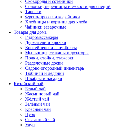
Сковороды и сотейники
Солонки, перечницы и емкости для специй
Тарелки
Френч-прессы и кофейники
Хлебницы и корзины для хлеба
Чайники заварочные
Товары для дома
Гидромассажеры
Держатели и крючки
Контейнеры и ланч-боксы
Мыльницы, стаканы и дозаторы
Полки, стойки, этажерки
Разделочные доски
Садово-огородный инвентарь
Тюбинги и ледянки
Швабры и насадки
Китайский чай
Белый чай
Жасминовый чай
Жёлтый чай
Зелёный чай
Красный чай
Пуэр
Связанный чай
Улун