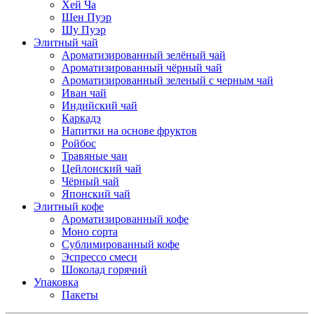
Хей Ча
Шен Пуэр
Шу Пуэр
Элитный чай
Ароматизированный зелёный чай
Ароматизированный чёрный чай
Ароматизированный зеленый с черным чай
Иван чай
Индийский чай
Каркадэ
Напитки на основе фруктов
Ройбос
Травяные чаи
Цейлонский чай
Чёрный чай
Японский чай
Элитный кофе
Ароматизированный кофе
Моно сорта
Сублимированный кофе
Эспрессо смеси
Шоколад горячий
Упаковка
Пакеты