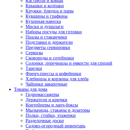
Кастрюли и ковши
Крышки и колпаки
Кружки, блюдца и пары
Кувшины и графины
Кухонная навеска
Миски и дуршлаги
Наборы посуды для готовки
Пиалы и стаканчики
Подставки и держатели
Предметы сервировки
Сервизы
Сковороды и сотейники
Солонки, перечницы и емкости для специй
Тарелки
Френч-прессы и кофейники
Хлебницы и корзины для хлеба
Чайники заварочные
Товары для дома
Гидромассажеры
Держатели и крючки
Контейнеры и ланч-боксы
Мыльницы, стаканы и дозаторы
Полки, стойки, этажерки
Разделочные доски
Садово-огородный инвентарь