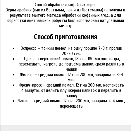
Способ обработки кофейных зерен
Зерна арабики (как из Вьетнама, так и из Гватемалы) получены в
результате мытого метода обработки кофейных ягод, а для
обработки вьетнамской робусты был использован натуральный
метод.
Способ приготовления
Эспрессо – тонкий помол, на одну порцию 7-9 г, пролив
20-30 сек.
Турка – сверхтонкий помол, 18 г на 180 мл хол. воды,
перемешать, нагреть до подъема шапки, сразу разлить в
чашки
Фильтр – средний помол, 12 г на 200 мл, заваривать 3-4
мин.
Френч-пресс – средний помол, 12 г на 200 мл, настаивать
4 минуты, отделить плунжером напиток и перелить в
чашку
Чашка – средний помол, 12 г на 200 мл, заваривать 4 мин.,
перемешать