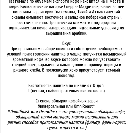
Гватемала по объемам экспорта кофе находится на 11 месте в
мире. Вулканическое нагорье Сьерра-Мадре покрывает более
половины территории Гватемалы, Тихий и Атлантический
океаны омывают восточное и западное побережья страны,
соответственно. Тропический климат и плодородная
вулканическая почва нагорьясоздают идеальные условия для
выращивания арабики.
Вкус
При правильном выборе помола и соблюдении необходимых
условий приготовлении напитка в чашке получится насыщенный
ароматный кофе, во вкусе которого можно почувствовать
грецкий орех, карамель и какао, уловить привкус корицы и
ржаного хлеба. В послевкусии явно присутствует темный
шоколад.
Кислотность напитка по шкале от 0 до 5
1 (легкая, слабовыраженная кислотность)
Степень обжарки кофейных зерен
Универсальная или OmniRoast*
*
OmniRoast или ОмниРост – это универсальная обжарка: кофе,
обжаренный таким методом, можно использовать для
разных способов приготовления напитка (фильтр, френч-пресс,
турка, эспрессо и т.д.)