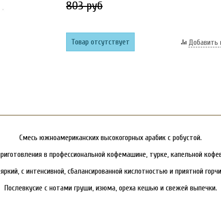
803 руб
Товар отсутствует
Добавить 
Смесь южноамериканских высокогорных арабик с робустой.
риготовления в профессиональной кофемашине, турке, капельной кофев
 яркий, с интенсивной, сбалансированной кислотностью и приятной горчи
Послевкусие с нотами груши, изюма, ореха кешью и свежей выпечки.