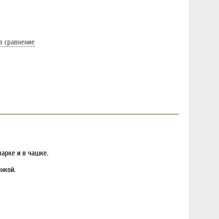
в сравнение
арке и в чашке.
нкой.