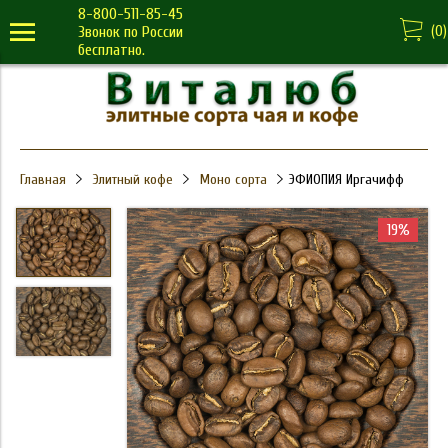
8-800-511-85-45
(
0
)
Звонок по России
бесплатно.
Главная
Элитный кофе
Моно сорта
ЭФИОПИЯ Иргачифф
19%