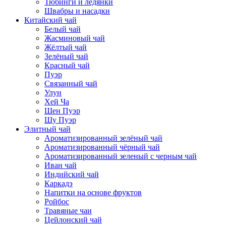
Тюбинги и ледянки
Швабры и насадки
Китайский чай
Белый чай
Жасминовый чай
Жёлтый чай
Зелёный чай
Красный чай
Пуэр
Связанный чай
Улун
Хей Ча
Шен Пуэр
Шу Пуэр
Элитный чай
Ароматизированный зелёный чай
Ароматизированный чёрный чай
Ароматизированный зеленый с черным чай
Иван чай
Индийский чай
Каркадэ
Напитки на основе фруктов
Ройбос
Травяные чаи
Цейлонский чай