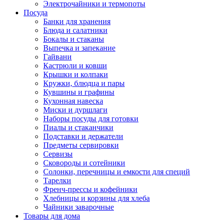
Электрочайники и термопоты
Посуда
Банки для хранения
Блюда и салатники
Бокалы и стаканы
Выпечка и запекание
Гайвани
Кастрюли и ковши
Крышки и колпаки
Кружки, блюдца и пары
Кувшины и графины
Кухонная навеска
Миски и дуршлаги
Наборы посуды для готовки
Пиалы и стаканчики
Подставки и держатели
Предметы сервировки
Сервизы
Сковороды и сотейники
Солонки, перечницы и емкости для специй
Тарелки
Френч-прессы и кофейники
Хлебницы и корзины для хлеба
Чайники заварочные
Товары для дома