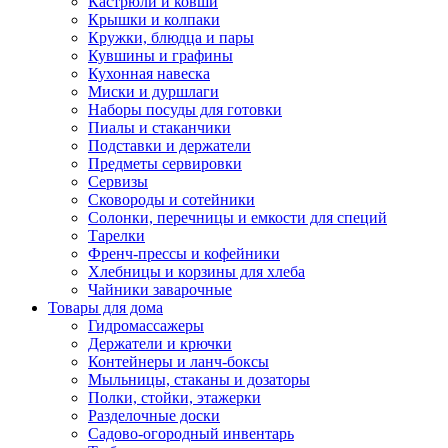
Кастрюли и ковши
Крышки и колпаки
Кружки, блюдца и пары
Кувшины и графины
Кухонная навеска
Миски и дуршлаги
Наборы посуды для готовки
Пиалы и стаканчики
Подставки и держатели
Предметы сервировки
Сервизы
Сковороды и сотейники
Солонки, перечницы и емкости для специй
Тарелки
Френч-прессы и кофейники
Хлебницы и корзины для хлеба
Чайники заварочные
Товары для дома
Гидромассажеры
Держатели и крючки
Контейнеры и ланч-боксы
Мыльницы, стаканы и дозаторы
Полки, стойки, этажерки
Разделочные доски
Садово-огородный инвентарь