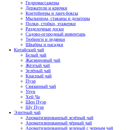
Гидромассажеры
Держатели и крючки
Контейнеры и ланч-боксы
Мыльницы, стаканы и дозаторы
Полки, стойки, этажерки
Разделочные доски
Садово-огородный инвентарь
Тюбинги и ледянки
Швабры и насадки
Китайский чай
Белый чай
Жасминовый чай
Жёлтый чай
Зелёный чай
Красный чай
Пуэр
Связанный чай
Улун
Хей Ча
Шен Пуэр
Шу Пуэр
Элитный чай
Ароматизированный зелёный чай
Ароматизированный чёрный чай
Ароматизированный зеленый с черным чай