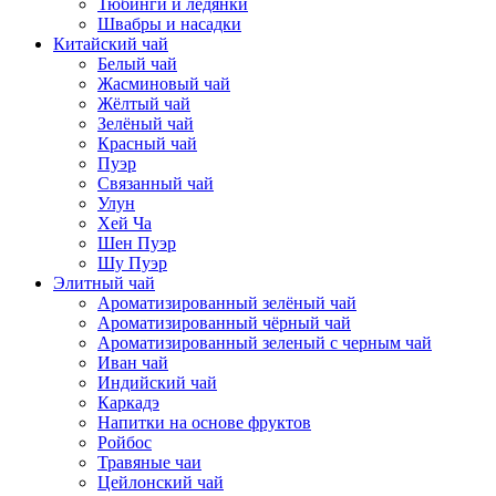
Тюбинги и ледянки
Швабры и насадки
Китайский чай
Белый чай
Жасминовый чай
Жёлтый чай
Зелёный чай
Красный чай
Пуэр
Связанный чай
Улун
Хей Ча
Шен Пуэр
Шу Пуэр
Элитный чай
Ароматизированный зелёный чай
Ароматизированный чёрный чай
Ароматизированный зеленый с черным чай
Иван чай
Индийский чай
Каркадэ
Напитки на основе фруктов
Ройбос
Травяные чаи
Цейлонский чай