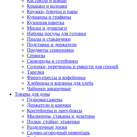
Кастрюли и ковши
Крышки и колпаки
Кружки, блюдца и пары
Кувшины и графины
Кухонная навеска
Миски и дуршлаги
Наборы посуды для готовки
Пиалы и стаканчики
Подставки и держатели
Предметы сервировки
Сервизы
Сковороды и сотейники
Солонки, перечницы и емкости для специй
Тарелки
Френч-прессы и кофейники
Хлебницы и корзины для хлеба
Чайники заварочные
Товары для дома
Гидромассажеры
Держатели и крючки
Контейнеры и ланч-боксы
Мыльницы, стаканы и дозаторы
Полки, стойки, этажерки
Разделочные доски
Садово-огородный инвентарь