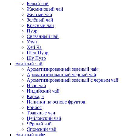
Белый чай
Жасминовый чай
Жёлтый чай
Зелёный чай
Красный чай
Пуэр
Связанный чай
Улун
Хей Ча
Шен Пуэр
Шу Пуэр
Элитный чай
Ароматизированный зелёный чай
Ароматизированный чёрный чай
Ароматизированный зеленый с черным чай
Иван чай
Индийский чай
Каркадэ
Напитки на основе фруктов
Ройбос
Травяные чаи
Цейлонский чай
Чёрный чай
Японский чай
Элитный кофе