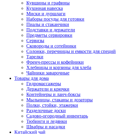
Кувшины и графины
Кухонная навеска
Миски и дуршлаги
Наборы посуды для готовки
Пиалы и стаканчики
Подставки и держатели
Предметы сервировки
Сервизы
Сковороды и сотейники
Солонки, перечницы и емкости для специй
Тарелки
Френч-прессы и кофейники
Хлебницы и корзины для хлеба
Чайники заварочные
Товары для дома
Гидромассажеры
Держатели и крючки
Контейнеры и ланч-боксы
Мыльницы, стаканы и дозаторы
Полки, стойки, этажерки
Разделочные доски
Садово-огородный инвентарь
Тюбинги и ледянки
Швабры и насадки
Китайский чай