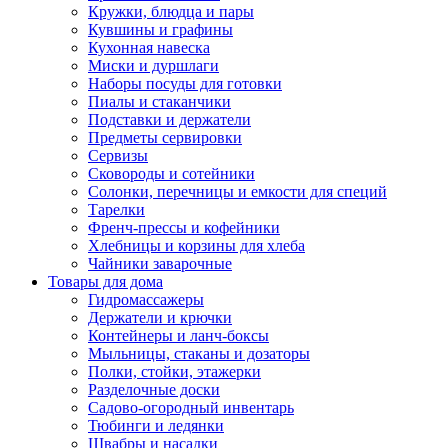
Кружки, блюдца и пары
Кувшины и графины
Кухонная навеска
Миски и дуршлаги
Наборы посуды для готовки
Пиалы и стаканчики
Подставки и держатели
Предметы сервировки
Сервизы
Сковороды и сотейники
Солонки, перечницы и емкости для специй
Тарелки
Френч-прессы и кофейники
Хлебницы и корзины для хлеба
Чайники заварочные
Товары для дома
Гидромассажеры
Держатели и крючки
Контейнеры и ланч-боксы
Мыльницы, стаканы и дозаторы
Полки, стойки, этажерки
Разделочные доски
Садово-огородный инвентарь
Тюбинги и ледянки
Швабры и насадки