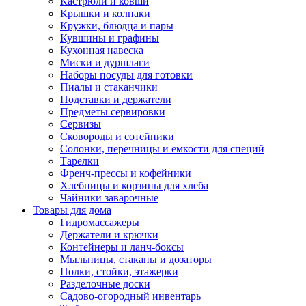
Кастрюли и ковши
Крышки и колпаки
Кружки, блюдца и пары
Кувшины и графины
Кухонная навеска
Миски и дуршлаги
Наборы посуды для готовки
Пиалы и стаканчики
Подставки и держатели
Предметы сервировки
Сервизы
Сковороды и сотейники
Солонки, перечницы и емкости для специй
Тарелки
Френч-прессы и кофейники
Хлебницы и корзины для хлеба
Чайники заварочные
Товары для дома
Гидромассажеры
Держатели и крючки
Контейнеры и ланч-боксы
Мыльницы, стаканы и дозаторы
Полки, стойки, этажерки
Разделочные доски
Садово-огородный инвентарь