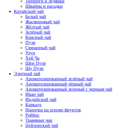
Тюбинги и ледянки
Швабры и насадки
Китайский чай
Белый чай
Жасминовый чай
Жёлтый чай
Зелёный чай
Красный чай
Пуэр
Связанный чай
Улун
Хей Ча
Шен Пуэр
Шу Пуэр
Элитный чай
Ароматизированный зелёный чай
Ароматизированный чёрный чай
Ароматизированный зеленый с черным чай
Иван чай
Индийский чай
Каркадэ
Напитки на основе фруктов
Ройбос
Травяные чаи
Цейлонский чай