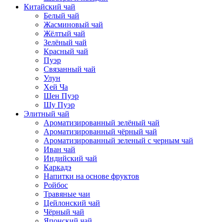
Китайский чай
Белый чай
Жасминовый чай
Жёлтый чай
Зелёный чай
Красный чай
Пуэр
Связанный чай
Улун
Хей Ча
Шен Пуэр
Шу Пуэр
Элитный чай
Ароматизированный зелёный чай
Ароматизированный чёрный чай
Ароматизированный зеленый с черным чай
Иван чай
Индийский чай
Каркадэ
Напитки на основе фруктов
Ройбос
Травяные чаи
Цейлонский чай
Чёрный чай
Японский чай