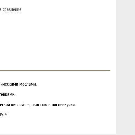
в сравнение
тическими маслами.
тенками.
гкой кислой терпкостью в послевкусии.
5 °C.