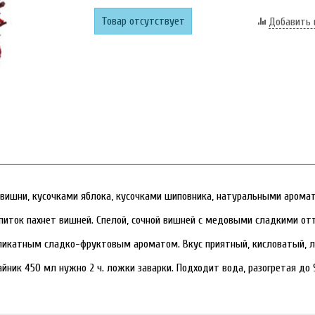
Товар отсутствует
Добавить 
 вишни, кусочками яблока, кусочками шиповника, натуральными арома
питок пахнет вишней. Спелой, сочной вишней с медовыми сладкими от
еликатным сладко-фруктовым ароматом. Вкус приятный, кисловатый, лё
айник 450 мл нужно 2 ч. ложки заварки. Подходит вода, разогретая до 9