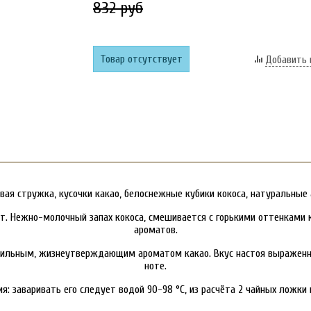
832 руб
Товар отсутствует
Добавить 
совая стружка, кусочки какао, белоснежные кубики кокоса, натуральные
т. Нежно-молочный запах кокоса, смешивается с горькими оттенками 
ароматов.
 с сильным, жизнеутверждающим ароматом какао. Вкус настоя выраженно
ноте.
ия: заваривать его следует водой 90-98 °C, из расчёта 2 чайных ложки 