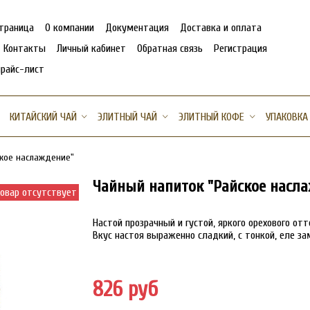
страница
О компании
Документация
Доставка и оплата
Контакты
Личный кабинет
Обратная связь
Регистрация
прайс-лист
КИТАЙСКИЙ ЧАЙ
ЭЛИТНЫЙ ЧАЙ
ЭЛИТНЫЙ КОФЕ
УПАКОВКА
ское наслаждение"
Чайный напиток "Райское насл
овар отсутствует
Настой прозрачный и густой, яркого орехового о
Вкус настоя выраженно сладкий, с тонкой, еле за
826 руб