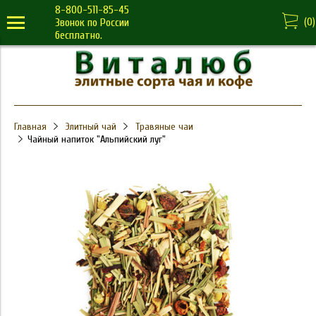
8-800-511-85-45
(
0
)
Звонок по России
бесплатно.
Главная
Элитный чай
Травяные чаи
Чайный напиток "Альпийский луг"