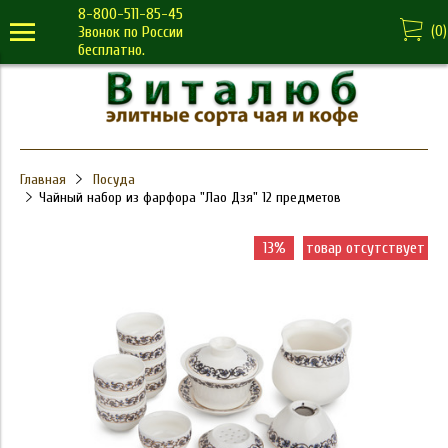
8-800-511-85-45
(
0
)
Звонок по России
бесплатно.
Главная
Посуда
Чайный набор из фарфора "Лао Дзя" 12 предметов
13%
товар отсутствует