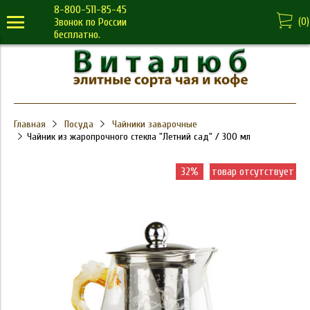
8-800-511-85-45
(
0
)
Звонок по России
бесплатно.
Главная
Посуда
Чайники заварочные
Чайник из жаропрочного стекла "Летний сад" / 300 мл
32%
товар отсутствует