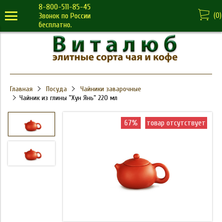
8-800-511-85-45
(
0
)
Звонок по России
бесплатно.
Главная
Посуда
Чайники заварочные
Чайник из глины "Хун Янь" 220 мл
67%
товар отсутствует