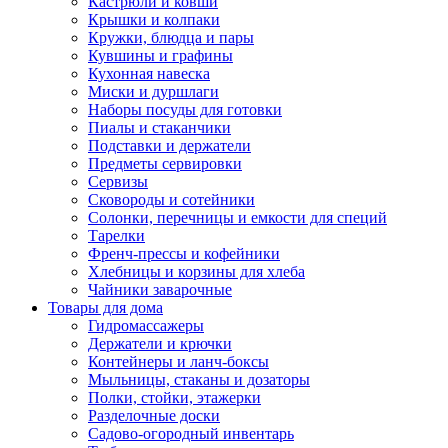
Кастрюли и ковши
Крышки и колпаки
Кружки, блюдца и пары
Кувшины и графины
Кухонная навеска
Миски и дуршлаги
Наборы посуды для готовки
Пиалы и стаканчики
Подставки и держатели
Предметы сервировки
Сервизы
Сковороды и сотейники
Солонки, перечницы и емкости для специй
Тарелки
Френч-прессы и кофейники
Хлебницы и корзины для хлеба
Чайники заварочные
Товары для дома
Гидромассажеры
Держатели и крючки
Контейнеры и ланч-боксы
Мыльницы, стаканы и дозаторы
Полки, стойки, этажерки
Разделочные доски
Садово-огородный инвентарь