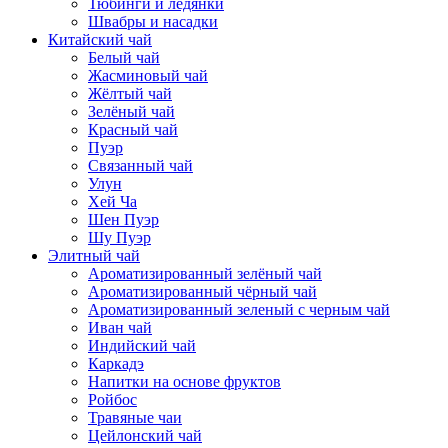
Тюбинги и ледянки
Швабры и насадки
Китайский чай
Белый чай
Жасминовый чай
Жёлтый чай
Зелёный чай
Красный чай
Пуэр
Связанный чай
Улун
Хей Ча
Шен Пуэр
Шу Пуэр
Элитный чай
Ароматизированный зелёный чай
Ароматизированный чёрный чай
Ароматизированный зеленый с черным чай
Иван чай
Индийский чай
Каркадэ
Напитки на основе фруктов
Ройбос
Травяные чаи
Цейлонский чай