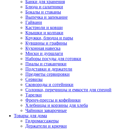
Банки для хранения
Блюда и салатники
Бокалы и стаканы
Выпечка и запекание
Гайвани
Кастрюли и ковши
Крышки и колпаки
Кружки, блюдца и пары
Кувшины и графины
Кухонная навеска
Миски и дуршлаги
Наборы посуды для готовки
Пиалы и стаканчики
Подставки и держатели
Предметы сервировки
Сервизы
Сковороды и сотейники
Солонки, перечницы и емкости для специй
Тарелки
Френч-прессы и кофейники
Хлебницы и корзины для хлеба
Чайники заварочные
Товары для дома
Гидромассажеры
Держатели и крючки