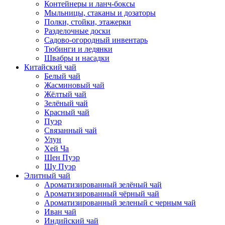
Контейнеры и ланч-боксы
Мыльницы, стаканы и дозаторы
Полки, стойки, этажерки
Разделочные доски
Садово-огородный инвентарь
Тюбинги и ледянки
Швабры и насадки
Китайский чай
Белый чай
Жасминовый чай
Жёлтый чай
Зелёный чай
Красный чай
Пуэр
Связанный чай
Улун
Хей Ча
Шен Пуэр
Шу Пуэр
Элитный чай
Ароматизированный зелёный чай
Ароматизированный чёрный чай
Ароматизированный зеленый с черным чай
Иван чай
Индийский чай