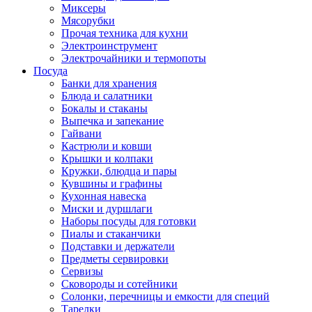
Миксеры
Мясорубки
Прочая техника для кухни
Электроинструмент
Электрочайники и термопоты
Посуда
Банки для хранения
Блюда и салатники
Бокалы и стаканы
Выпечка и запекание
Гайвани
Кастрюли и ковши
Крышки и колпаки
Кружки, блюдца и пары
Кувшины и графины
Кухонная навеска
Миски и дуршлаги
Наборы посуды для готовки
Пиалы и стаканчики
Подставки и держатели
Предметы сервировки
Сервизы
Сковороды и сотейники
Солонки, перечницы и емкости для специй
Тарелки