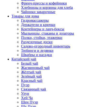
Френч-прессы и кофейники
Хлебницы и корзины для хлеба
Чайники заварочные
Товары для дома
Гидромассажеры
Держатели и крючки
Контейнеры и ланч-боксы
Мыльницы, стаканы и дозаторы
Полки, стойки, этажерки
Разделочные доски
Садово-огородный инвентарь
Тюбинги и ледянки
Швабры и насадки
Китайский чай
Белый чай
Жасминовый чай
Жёлтый чай
Зелёный чай
Красный чай
Пуэр
Связанный чай
Улун
Хей Ча
Шен Пуэр
Шу Пуэр