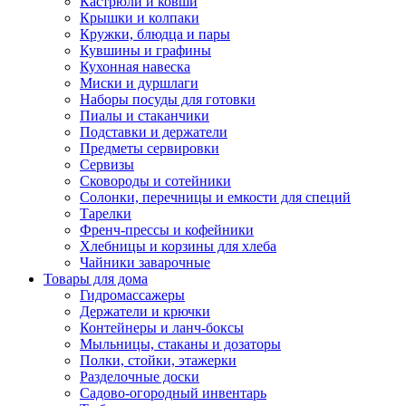
Кастрюли и ковши
Крышки и колпаки
Кружки, блюдца и пары
Кувшины и графины
Кухонная навеска
Миски и дуршлаги
Наборы посуды для готовки
Пиалы и стаканчики
Подставки и держатели
Предметы сервировки
Сервизы
Сковороды и сотейники
Солонки, перечницы и емкости для специй
Тарелки
Френч-прессы и кофейники
Хлебницы и корзины для хлеба
Чайники заварочные
Товары для дома
Гидромассажеры
Держатели и крючки
Контейнеры и ланч-боксы
Мыльницы, стаканы и дозаторы
Полки, стойки, этажерки
Разделочные доски
Садово-огородный инвентарь