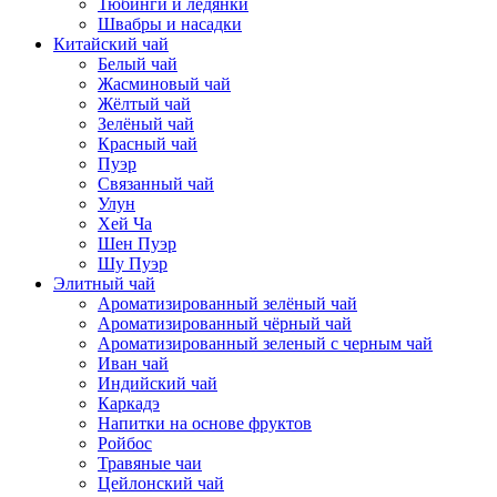
Тюбинги и ледянки
Швабры и насадки
Китайский чай
Белый чай
Жасминовый чай
Жёлтый чай
Зелёный чай
Красный чай
Пуэр
Связанный чай
Улун
Хей Ча
Шен Пуэр
Шу Пуэр
Элитный чай
Ароматизированный зелёный чай
Ароматизированный чёрный чай
Ароматизированный зеленый с черным чай
Иван чай
Индийский чай
Каркадэ
Напитки на основе фруктов
Ройбос
Травяные чаи
Цейлонский чай