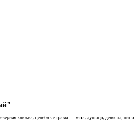
ай"
северная клюква, целебные травы — мята, душица, девясил, липо