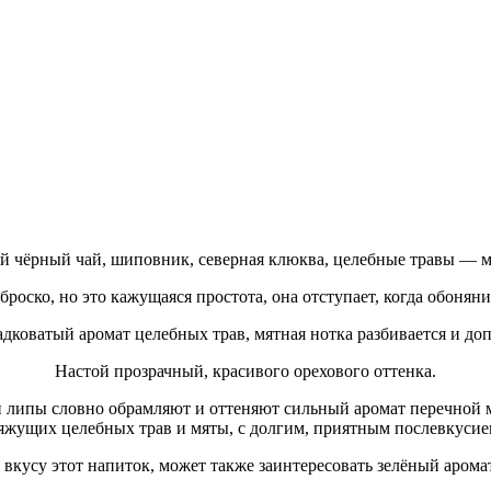
ий чёрный чай, шиповник, северная клюква, целебные травы — м
роско, но это кажущаяся простота, она отступает, когда обоняни
адковатый аромат целебных трав, мятная нотка разбивается и д
Настой прозрачный, красивого орехового оттенка.
 липы словно обрамляют и оттеняют сильный аромат перечной м
яжущих целебных трав и мяты, с долгим, приятным послевкусие
 вкусу этот напиток, может также заинтересовать зелёный аром