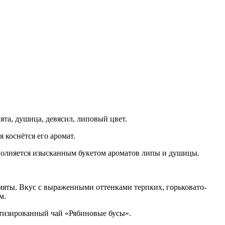
ята, душица, девясил, липовый цвет.
я коснётся его аромат.
ополняется изысканным букетом ароматов липы и душицы.
яты. Вкус с выраженными оттенками терпких, горьковато-
м.
атизированный чай «Рябиновые бусы».