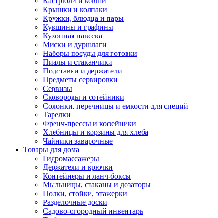
Кастрюли и ковши
Крышки и колпаки
Кружки, блюдца и пары
Кувшины и графины
Кухонная навеска
Миски и дуршлаги
Наборы посуды для готовки
Пиалы и стаканчики
Подставки и держатели
Предметы сервировки
Сервизы
Сковороды и сотейники
Солонки, перечницы и емкости для специй
Тарелки
Френч-прессы и кофейники
Хлебницы и корзины для хлеба
Чайники заварочные
Товары для дома
Гидромассажеры
Держатели и крючки
Контейнеры и ланч-боксы
Мыльницы, стаканы и дозаторы
Полки, стойки, этажерки
Разделочные доски
Садово-огородный инвентарь