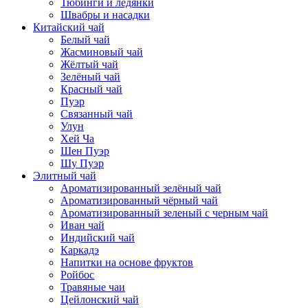
Тюбинги и ледянки
Швабры и насадки
Китайский чай
Белый чай
Жасминовый чай
Жёлтый чай
Зелёный чай
Красный чай
Пуэр
Связанный чай
Улун
Хей Ча
Шен Пуэр
Шу Пуэр
Элитный чай
Ароматизированный зелёный чай
Ароматизированный чёрный чай
Ароматизированный зеленый с черным чай
Иван чай
Индийский чай
Каркадэ
Напитки на основе фруктов
Ройбос
Травяные чаи
Цейлонский чай