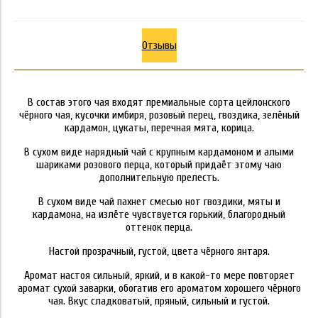
Отзывы
В состав этого чая входят премиальные сорта цейлонского
чёрного чая, кусочки имбиря, розовый перец, гвоздика, зелёный
кардамон, цукаты, перечная мята, корица.
В сухом виде нарядный чай с крупным кардамоном и алыми
шариками розового перца, который придаёт этому чаю
дополнительную прелесть.
В сухом виде чай пахнет смесью нот гвоздики, мяты и
кардамона, на излёте чувствуется горький, благородный
оттенок перца.
Настой прозрачный, густой, цвета чёрного янтаря.
Аромат настоя сильный, яркий, и в какой-то мере повторяет
аромат сухой заварки, обогатив его ароматом хорошего чёрного
чая. Вкус сладковатый, пряный, сильный и густой.