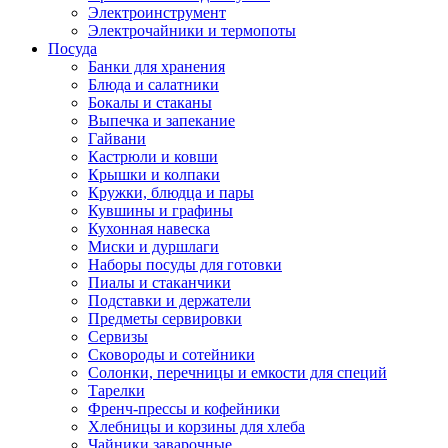
Электроинструмент
Электрочайники и термопоты
Посуда
Банки для хранения
Блюда и салатники
Бокалы и стаканы
Выпечка и запекание
Гайвани
Кастрюли и ковши
Крышки и колпаки
Кружки, блюдца и пары
Кувшины и графины
Кухонная навеска
Миски и дуршлаги
Наборы посуды для готовки
Пиалы и стаканчики
Подставки и держатели
Предметы сервировки
Сервизы
Сковороды и сотейники
Солонки, перечницы и емкости для специй
Тарелки
Френч-прессы и кофейники
Хлебницы и корзины для хлеба
Чайники заварочные