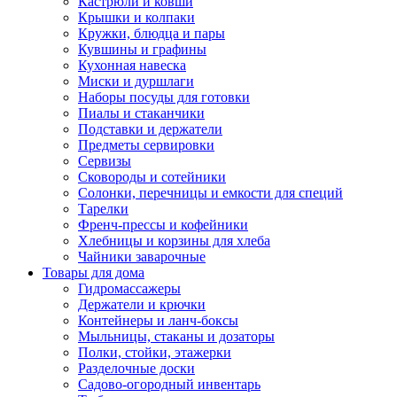
Кастрюли и ковши
Крышки и колпаки
Кружки, блюдца и пары
Кувшины и графины
Кухонная навеска
Миски и дуршлаги
Наборы посуды для готовки
Пиалы и стаканчики
Подставки и держатели
Предметы сервировки
Сервизы
Сковороды и сотейники
Солонки, перечницы и емкости для специй
Тарелки
Френч-прессы и кофейники
Хлебницы и корзины для хлеба
Чайники заварочные
Товары для дома
Гидромассажеры
Держатели и крючки
Контейнеры и ланч-боксы
Мыльницы, стаканы и дозаторы
Полки, стойки, этажерки
Разделочные доски
Садово-огородный инвентарь