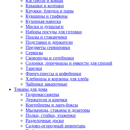
Кастрюли и ковши
Крышки и колпаки
Кружки, блюдца и пары
Кувшины и графины
Кухонная навеска
Миски и дуршлаги
Наборы посуды для готовки
Пиалы и стаканчики
Подставки и держатели
Предметы сервировки
Сервизы
Сковороды и сотейники
Солонки, перечницы и емкости для специй
Тарелки
Френч-прессы и кофейники
Хлебницы и корзины для хлеба
Чайники заварочные
Товары для дома
Гидромассажеры
Держатели и крючки
Контейнеры и ланч-боксы
Мыльницы, стаканы и дозаторы
Полки, стойки, этажерки
Разделочные доски
Садово-огородный инвентарь