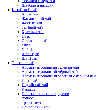
Тюбинги и ледянки
Швабры и насадки
Китайский чай
Белый чай
Жасминовый чай
Жёлтый чай
Зелёный чай
Красный чай
Пуэр
Связанный чай
Улун
Хей Ча
Шен Пуэр
Шу Пуэр
Элитный чай
Ароматизированный зелёный чай
Ароматизированный чёрный чай
Ароматизированный зеленый с черным чай
Иван чай
Индийский чай
Каркадэ
Напитки на основе фруктов
Ройбос
Травяные чаи
Цейлонский чай