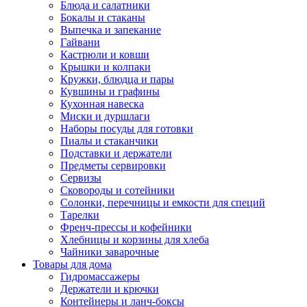
Блюда и салатники
Бокалы и стаканы
Выпечка и запекание
Гайвани
Кастрюли и ковши
Крышки и колпаки
Кружки, блюдца и пары
Кувшины и графины
Кухонная навеска
Миски и дуршлаги
Наборы посуды для готовки
Пиалы и стаканчики
Подставки и держатели
Предметы сервировки
Сервизы
Сковороды и сотейники
Солонки, перечницы и емкости для специй
Тарелки
Френч-прессы и кофейники
Хлебницы и корзины для хлеба
Чайники заварочные
Товары для дома
Гидромассажеры
Держатели и крючки
Контейнеры и ланч-боксы